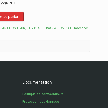
 3/8(M)NPT
tuel
 :
er au panier
5.26.
ÉPARATION D'AIR, TUYAUX ET RACCORDS
,
S41 | Raccords
Documentation
Politique de confidentialité
Protection des données