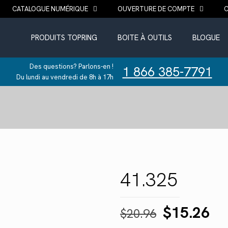
CATALOGUE NUMÉRIQUE
OUVERTURE DE COMPTE
PRODUITS TOPRING
BOITE À OUTILS
BLOGUE
Des questions? Parlons-en !
1 866 385-7791
Du lundi au vendredi de 8h à 17h
41.325
Le
Le
$
15.26
$
20.96
prix
pr