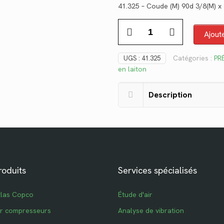
41.325 – Coude (M) 90d 3/8(M) x
initial
ac
quantité
était :
est
Ajout
de
$20.96.
$1
41.325
Catégories :
PR
UGS :
41.325
en laiton
Description
roduits
Services spécialisés
tlas Copco
Étude d'air
ur compresseurs
Analyse de vibration