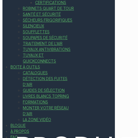
CERTIFICATIONS
ROBINETS QUART DE TOUR
SANTÉ ET SÉCURITÉ
SÉCHEURS FRIGORIFIQUES
SILENCIEUX
SOUFFLETTES
SOUPAPES DE SÉCURITÉ
TRAITEMENT DE L’AIR
TUYAUX ANTIVIBRATIONS
TUYAUX ET
QUICKCONNECTS
BOITE À OUTILS
CATALOGUES
DÉTECTION DES FUITES
D’AIR
GUIDES DE SÉLECTION
LIVRES BLANCS TOPRING
FORMATIONS
MONTER VOTRE RÉSEAU
D’AIR
LA ZONE VIDÉO
BLOGUE
À PROPOS
FAQ