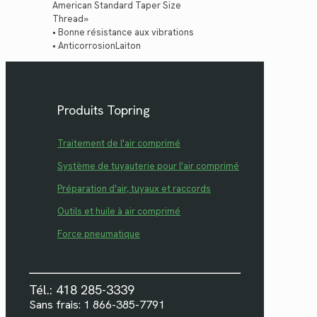
American Standard Taper Size
Thread»
• Bonne résistance aux vibrations
• AnticorrosionLaiton
Produits Topring
Traitement de l'air comprimé
Système de tuyauterie pour l'air comprimé
Préparation d'air, tuyaux et raccords
Outils et huile à air comprimé
Force pneumatique
Tél.: 418 285-3339
Sans frais: 1 866-385-7791