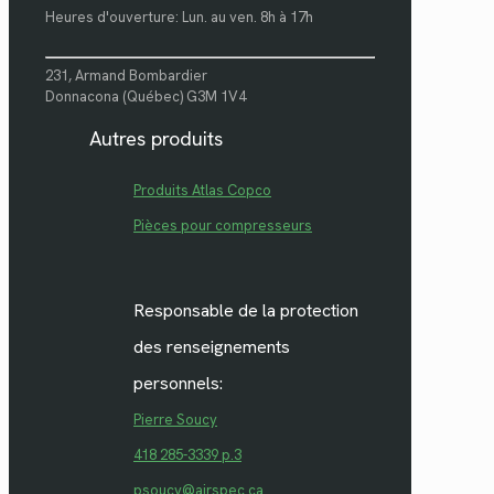
Heures d'ouverture: Lun. au ven. 8h à 17h
231, Armand Bombardier
Donnacona (Québec) G3M 1V4
Autres produits
Produits Atlas Copco
Pièces pour compresseurs
Responsable de la protection
des renseignements
personnels:
Pierre Soucy
418 285-3339 p.3
psoucy@airspec.ca