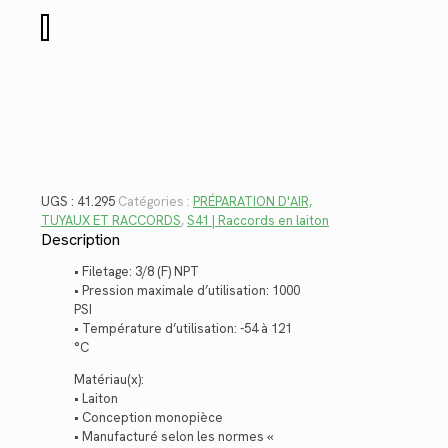
$27.20.
$19.80.
quantité
de
41.295
UGS :
41.295
Catégories :
PRÉPARATION D'AIR,
TUYAUX ET RACCORDS
,
S41 | Raccords en laiton
Description
• Filetage: 3/8 (F) NPT
• Pression maximale d’utilisation: 1000
PSI
• Température d’utilisation: -54 à 121
°C
Matériau(x):
• Laiton
• Conception monopièce
• Manufacturé selon les normes «