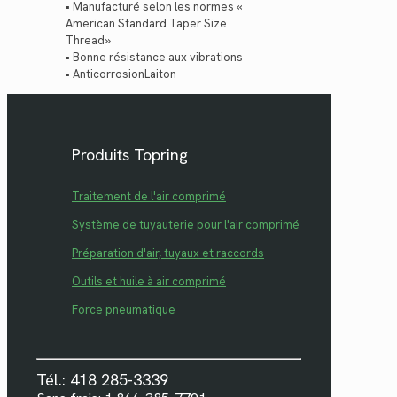
• Manufacturé selon les normes «
American Standard Taper Size
Thread»
• Bonne résistance aux vibrations
• AnticorrosionLaiton
Produits Topring
Traitement de l'air comprimé
Système de tuyauterie pour l'air comprimé
Préparation d'air, tuyaux et raccords
Outils et huile à air comprimé
Force pneumatique
Tél.: 418 285-3339