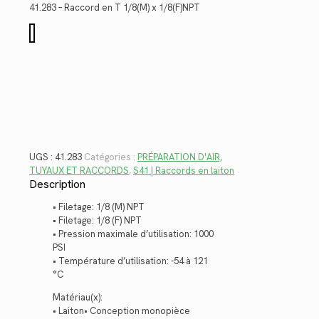
était :
est :
41.283 – Raccord en T 1/8(M) x 1/8(F)NPT
$8.36.
$6.09.
quantité
de
41.283
UGS :
41.283
Catégories :
PRÉPARATION D'AIR,
TUYAUX ET RACCORDS
,
S41 | Raccords en laiton
Description
• Filetage: 1/8 (M) NPT
• Filetage: 1/8 (F) NPT
• Pression maximale d’utilisation: 1000
PSI
• Température d’utilisation: -54 à 121
°C
Matériau(x):
• Laiton• Conception monopièce