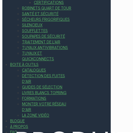
CERTIFICATIONS
ROBINETS QUART DE TOUR
SANTÉ ET SÉCURITÉ
SÉCHEURS FRIGORIFIQUES
SILENCIEUX
SOUFFLETTES
SOUPAPES DE SÉCURITÉ
TRAITEMENT DE L’AIR
TUYAUX ANTIVIBRATIONS
TUYAUX ET
QUICKCONNECTS
BOITE À OUTILS
CATALOGUES
DÉTECTION DES FUITES
D’AIR
GUIDES DE SÉLECTION
LIVRES BLANCS TOPRING
FORMATIONS
MONTER VOTRE RÉSEAU
D’AIR
LA ZONE VIDÉO
BLOGUE
À PROPOS
FAQ