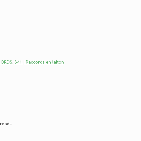
CCORDS
,
S41 | Raccords en laiton
hread»