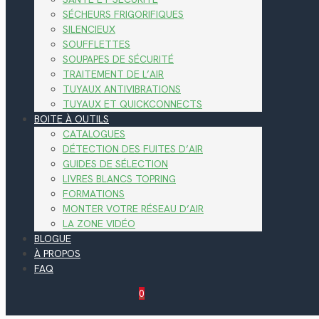
SÉCHEURS FRIGORIFIQUES
SILENCIEUX
SOUFFLETTES
SOUPAPES DE SÉCURITÉ
TRAITEMENT DE L’AIR
TUYAUX ANTIVIBRATIONS
TUYAUX ET QUICKCONNECTS
BOITE À OUTILS
CATALOGUES
DÉTECTION DES FUITES D’AIR
GUIDES DE SÉLECTION
LIVRES BLANCS TOPRING
FORMATIONS
MONTER VOTRE RÉSEAU D’AIR
LA ZONE VIDÉO
BLOGUE
À PROPOS
FAQ
0