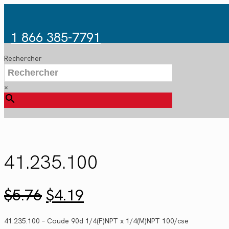
1 866 385-7791
Rechercher
×
41.235.100
Le
Le
$
5.76
$
4.19
prix
prix
initial
actuel
41.235.100 – Coude 90d 1/4(F)NPT x 1/4(M)NPT 100/cse
était :
est :