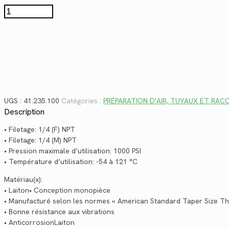
$5.76.
$4.19.
quantité
de
41.235.100
UGS :
41.235.100
Catégories :
PRÉPARATION D'AIR, TUYAUX ET RA
Description
• Filetage: 1/4 (F) NPT
• Filetage: 1/4 (M) NPT
• Pression maximale d’utilisation: 1000 PSI
• Température d’utilisation: -54 à 121 °C
Matériau(x):
• Laiton• Conception monopièce
• Manufacturé selon les normes « American Standard Taper Size T
• Bonne résistance aux vibrations
• AnticorrosionLaiton