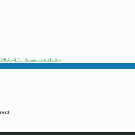
CCORDS
,
S41 | Raccords en laiton
hread»