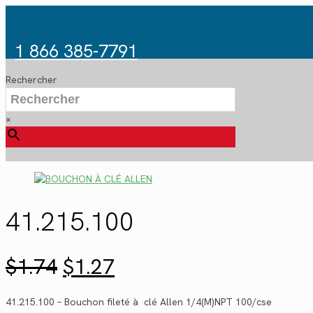
1 866 385-7791
Rechercher
×
41.215.100
Le
Le
$
1.74
$
1.27
prix
prix
initial
actuel
41.215.100 – Bouchon fileté à clé Allen 1/4(M)NPT 100/cse
était :
est :