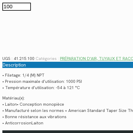
$1.74.
$1.27.
quantité
de
41.215.100
UGS :
41.215.100
Catégories :
PRÉPARATION D'AIR, TUYAUX ET RA
Description
• Filetage: 1/4 (M) NPT
• Pression maximale d’utilisation: 1000 PSI
• Température d’utilisation: -54 à 121 °C
Matériau(x):
• Laiton• Conception monopièce
• Manufacturé selon les normes « American Standard Taper Size T
• Bonne résistance aux vibrations
• AnticorrosionLaiton