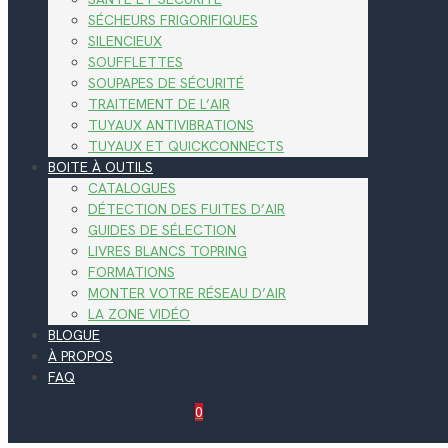
SÉCHEURS FRIGORIFIQUES
SILENCIEUX
SOUFFLETTES
SOUPAPES DE SÉCURITÉ
TRAITEMENT DE L’AIR
TUYAUX ANTIVIBRATIONS
TUYAUX ET QUICKCONNECTS
BOITE À OUTILS
CATALOGUES
DÉTECTION DES FUITES D’AIR
GUIDES DE SÉLECTION
LIVRES BLANCS TOPRING
FORMATIONS
MONTER VOTRE RÉSEAU D’AIR
LA ZONE VIDÉO
BLOGUE
À PROPOS
FAQ
0