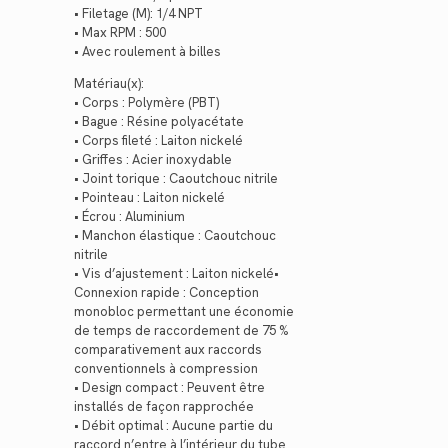
• Filetage (M): 1/4 NPT
• Max RPM : 500
• Avec roulement à billes
Matériau(x):
• Corps : Polymère (PBT)
• Bague : Résine polyacétate
• Corps fileté : Laiton nickelé
• Griffes : Acier inoxydable
• Joint torique : Caoutchouc nitrile
• Pointeau : Laiton nickelé
• Écrou : Aluminium
• Manchon élastique : Caoutchouc
nitrile
• Vis d’ajustement : Laiton nickelé•
Connexion rapide : Conception
monobloc permettant une économie
de temps de raccordement de 75 %
comparativement aux raccords
conventionnels à compression
• Design compact : Peuvent être
installés de façon rapprochée
• Débit optimal : Aucune partie du
raccord n’entre à l’intérieur du tube