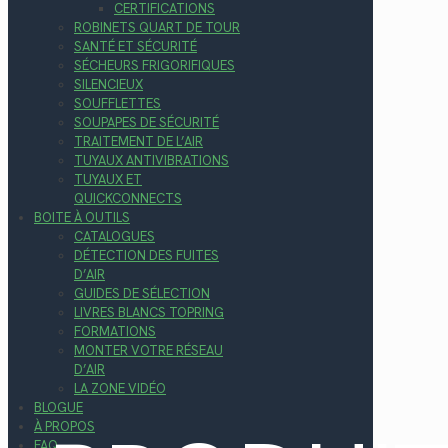
CERTIFICATIONS
ROBINETS QUART DE TOUR
SANTÉ ET SÉCURITÉ
SÉCHEURS FRIGORIFIQUES
SILENCIEUX
SOUFFLETTES
SOUPAPES DE SÉCURITÉ
TRAITEMENT DE L’AIR
TUYAUX ANTIVIBRATIONS
TUYAUX ET
QUICKCONNECTS
BOITE À OUTILS
CATALOGUES
DÉTECTION DES FUITES
D’AIR
GUIDES DE SÉLECTION
LIVRES BLANCS TOPRING
FORMATIONS
MONTER VOTRE RÉSEAU
D’AIR
LA ZONE VIDÉO
BLOGUE
À PROPOS
FAQ