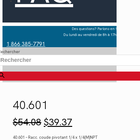
Des questions? Parlons-en !
Du lundi au vendredi de 8h à 17h
1 866 385-7791
Rechercher
×
40.601
Le
Le
$
54.08
$
39.37
prix
prix
initial
actuel
était :
est :
40.601 – Racc. coude pivotant 1/4 x 1/4(M)NPT