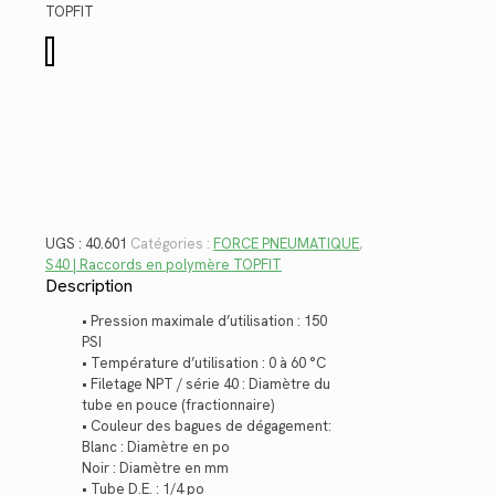
$54.08.
$39.37.
TOPFIT
quantité
de
40.601
UGS :
40.601
Catégories :
FORCE PNEUMATIQUE
,
S40 | Raccords en polymère TOPFIT
Description
• Pression maximale d’utilisation : 150
PSI
• Température d’utilisation : 0 à 60 °C
• Filetage NPT / série 40 : Diamètre du
tube en pouce (fractionnaire)
• Couleur des bagues de dégagement:
Blanc : Diamètre en po
Noir : Diamètre en mm
• Tube D.E. : 1/4 po