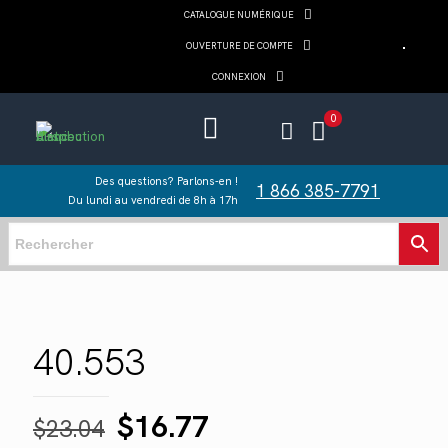
CATALOGUE NUMÉRIQUE
OUVERTURE DE COMPTE
CONNEXION
0
Des questions? Parlons-en !
1 866 385-7791
Du lundi au vendredi de 8h à 17h
40.553
Le
Le
$
16.77
$
23.04