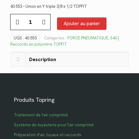
prix
prix
40.553 – Union en Y triple 3/8 x 1/2 TOPFIT
initial
actuel
quantité
était :
est :
de
Ajouter au panier
$23.04.
$16.77.
40.553
UGS :
40.553
Catégories :
FORCE PNEUMATIQUE
,
S40 |
Raccords en polymère TOPFIT
Description
Produits Topring
Traitement de l'air comprimé
Système de tuyauterie pour l'air comprimé
Préparation d'air, tuyaux et raccords