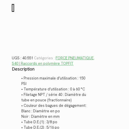
$17.56.
$12.78.
quantité
de
40.551
UGS :
40.551
Catégories :
FORCE PNEUMATIQUE
,
S40 | Raccords en polymère TOPFIT
Description
• Pression maximale d’utilisation : 150
PSI
• Température d’utilisation : 0 à 60 °C
• Filetage NPT / série 40 : Diamètre du
tube en pouce (fractionnaire)
• Couleur des bagues de dégagement:
Blanc : Diamètre en po
Noir : Diamètre en mm
• Tube D.E.(1) : 3/8 po
• Tube D.E.(2) : 5/16 po