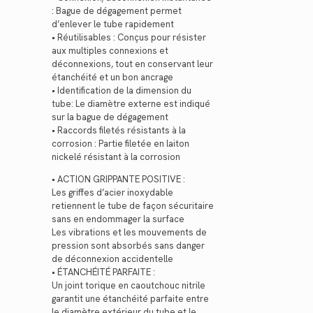
: Bague de dégagement permet
d’enlever le tube rapidement
• Réutilisables : Conçus pour résister
aux multiples connexions et
déconnexions, tout en conservant leur
étanchéité et un bon ancrage
• Identification de la dimension du
tube: Le diamètre externe est indiqué
sur la bague de dégagement
• Raccords filetés résistants à la
corrosion : Partie filetée en laiton
nickelé résistant à la corrosion
• ACTION GRIPPANTE POSITIVE :
Les griffes d’acier inoxydable
retiennent le tube de façon sécuritaire
sans en endommager la surface
Les vibrations et les mouvements de
pression sont absorbés sans danger
de déconnexion accidentelle
• ÉTANCHÉITÉ PARFAITE :
Un joint torique en caoutchouc nitrile
garantit une étanchéité parfaite entre
le diamètre extérieur du tube et le