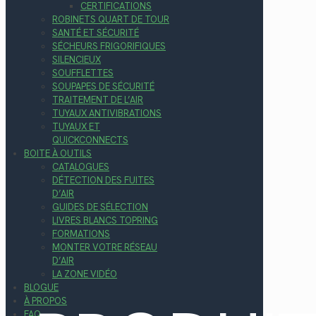
CERTIFICATIONS
ROBINETS QUART DE TOUR
SANTÉ ET SÉCURITÉ
SÉCHEURS FRIGORIFIQUES
SILENCIEUX
SOUFFLETTES
SOUPAPES DE SÉCURITÉ
TRAITEMENT DE L’AIR
TUYAUX ANTIVIBRATIONS
TUYAUX ET
QUICKCONNECTS
BOITE À OUTILS
CATALOGUES
DÉTECTION DES FUITES
D’AIR
GUIDES DE SÉLECTION
LIVRES BLANCS TOPRING
FORMATIONS
MONTER VOTRE RÉSEAU
D’AIR
LA ZONE VIDÉO
BLOGUE
À PROPOS
FAQ