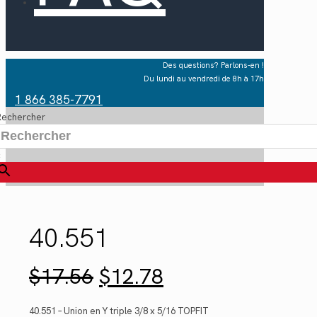
Des questions? Parlons-en !
Du lundi au vendredi de 8h à 17h
1 866 385-7791
Rechercher
×
40.551
Le
Le
$
17.56
$
12.78
prix
prix
initial
actuel
était :
est :
40.551 – Union en Y triple 3/8 x 5/16 TOPFIT