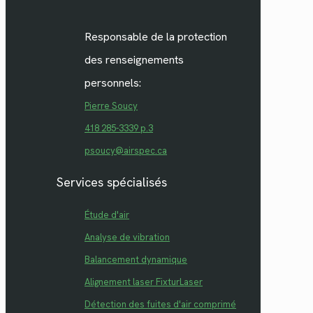
Responsable de la protection
des renseignements
personnels:
Pierre Soucy
418 285-3339 p.3
psoucy@airspec.ca
Services spécialisés
Étude d'air
Analyse de vibration
Balancement dynamique
Alignement laser FixturLaser
Détection des fuites d'air comprimé