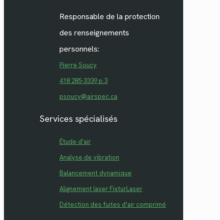
Responsable de la protection
des renseignements
personnels:
Pierre Soucy
418 285-3339 p.3
psoucy@airspec.ca
Services spécialisés
Étude d'air
Analyse de vibration
Balancement dynamique
Alignement laser FixturLaser
Détection des fuites d'air comprimé