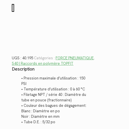
$10.20.
$7.43.
quantité
de
40.195
UGS :
40.195
Catégories :
FORCE PNEUMATIQUE
,
S40 | Raccords en polymère TOPFIT
Description
• Pression maximale d’utilisation : 150
PSI
• Température d’utilisation : 0 à 60 °C
• Filetage NPT / série 40 : Diamètre du
tube en pouce (fractionnaire)
• Couleur des bagues de dégagement:
Blanc : Diamètre en po
Noir : Diamètre en mm
• Tube D.E. : 5/32 po