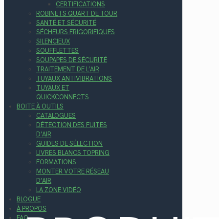
CERTIFICATIONS
ROBINETS QUART DE TOUR
SANTÉ ET SÉCURITÉ
SÉCHEURS FRIGORIFIQUES
SILENCIEUX
SOUFFLETTES
SOUPAPES DE SÉCURITÉ
TRAITEMENT DE L’AIR
TUYAUX ANTIVIBRATIONS
TUYAUX ET
QUICKCONNECTS
BOITE À OUTILS
CATALOGUES
DÉTECTION DES FUITES
D’AIR
GUIDES DE SÉLECTION
LIVRES BLANCS TOPRING
FORMATIONS
MONTER VOTRE RÉSEAU
D’AIR
LA ZONE VIDÉO
BLOGUE
À PROPOS
FAQ