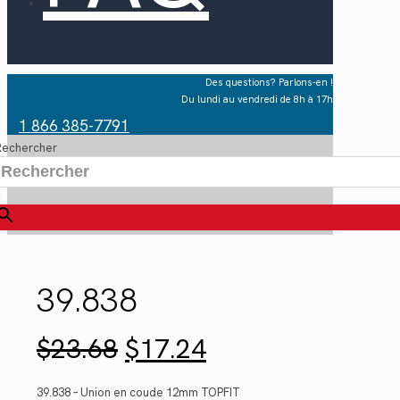
Des questions? Parlons-en !
Du lundi au vendredi de 8h à 17h
1 866 385-7791
Rechercher
×
39.838
Le
Le
$
23.68
$
17.24
prix
prix
initial
actuel
était :
est :
39.838 – Union en coude 12mm TOPFIT