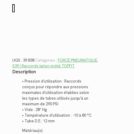
$23.68.
$17.24.
quantité
de
39.838
UGS :
39.838
Catégories :
FORCE PNEUMATIQUE
,
S39 | Raccords laiton nicklé TOPFIT
Description
• Pression d’utilisation : Raccords
conçus pour répondre aux pressions
maximales d’utilisation établies selon
les types de tubes utilisés jusqu’à un
maximum de 290 PSI
• Vide : 28″ Hg
• Température d’utilisation : -10 à 80 °C
• Tube D.E.: 12 mm
Matériau(x):