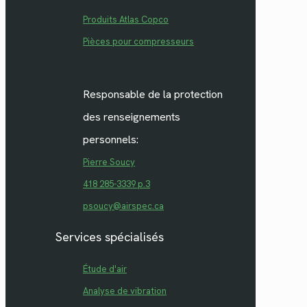
Produits Atlas Copco
Pièces pour compresseurs
Responsable de la protection
des renseignements
personnels:
Pierre Soucy
418 285-3339 p.3
psoucy@airspec.ca
Services spécialisés
Étude d'air
Analyse de vibration