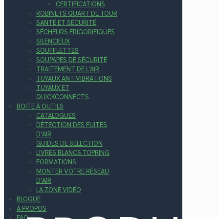
CERTIFICATIONS
ROBINETS QUART DE TOUR
SANTÉ ET SÉCURITÉ
SÉCHEURS FRIGORIFIQUES
SILENCIEUX
SOUFFLETTES
SOUPAPES DE SÉCURITÉ
TRAITEMENT DE L’AIR
TUYAUX ANTIVIBRATIONS
TUYAUX ET
QUICKCONNECTS
BOITE À OUTILS
CATALOGUES
DÉTECTION DES FUITES
D’AIR
GUIDES DE SÉLECTION
LIVRES BLANCS TOPRING
FORMATIONS
MONTER VOTRE RÉSEAU
D’AIR
LA ZONE VIDÉO
BLOGUE
À PROPOS
FAQ