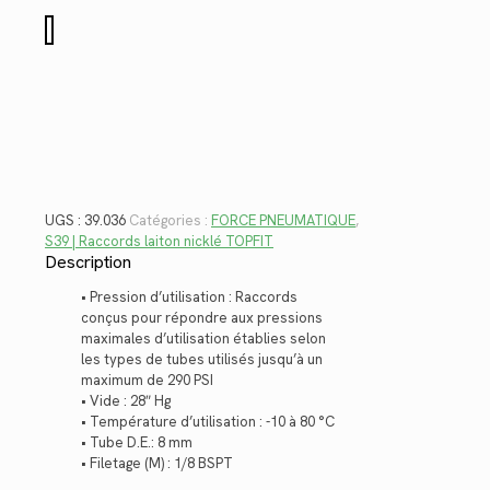
$11.58.
$8.43.
quantité
de
39.036
UGS :
39.036
Catégories :
FORCE PNEUMATIQUE
,
S39 | Raccords laiton nicklé TOPFIT
Description
• Pression d’utilisation : Raccords
conçus pour répondre aux pressions
maximales d’utilisation établies selon
les types de tubes utilisés jusqu’à un
maximum de 290 PSI
• Vide : 28″ Hg
• Température d’utilisation : -10 à 80 °C
• Tube D.E.: 8 mm
• Filetage (M) : 1/8 BSPT