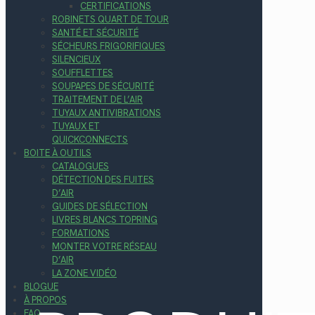
CERTIFICATIONS
ROBINETS QUART DE TOUR
SANTÉ ET SÉCURITÉ
SÉCHEURS FRIGORIFIQUES
SILENCIEUX
SOUFFLETTES
SOUPAPES DE SÉCURITÉ
TRAITEMENT DE L’AIR
TUYAUX ANTIVIBRATIONS
TUYAUX ET
QUICKCONNECTS
BOITE À OUTILS
CATALOGUES
DÉTECTION DES FUITES
D’AIR
GUIDES DE SÉLECTION
LIVRES BLANCS TOPRING
FORMATIONS
MONTER VOTRE RÉSEAU
D’AIR
LA ZONE VIDÉO
BLOGUE
À PROPOS
FAQ