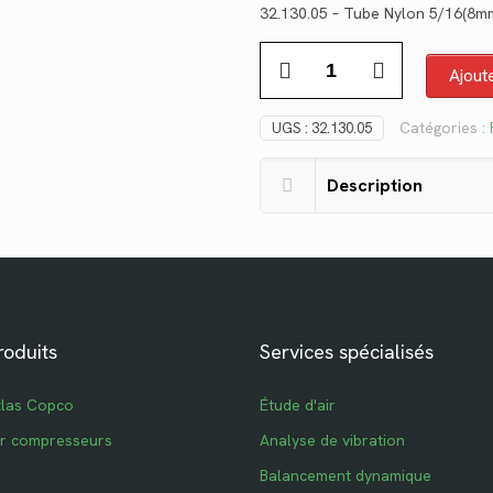
32.130.05 – Tube Nylon 5/16(8mm
initial
quantité
était :
Ajout
de
$147.04.
32.130.05
Catégories :
UGS :
32.130.05
Description
roduits
Services spécialisés
tlas Copco
Étude d'air
ur compresseurs
Analyse de vibration
Balancement dynamique