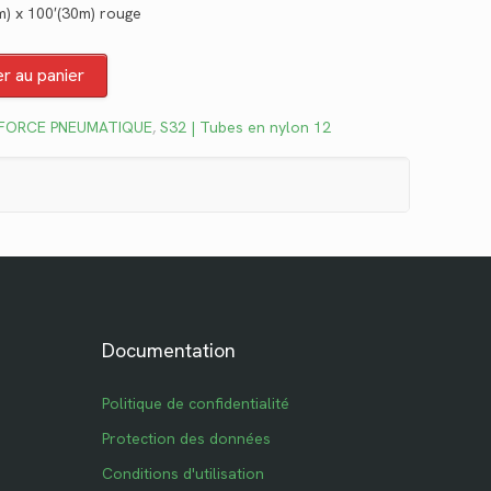
) x 100′(30m) rouge
actuel
est :
er au panier
$107.05.
FORCE PNEUMATIQUE
,
S32 | Tubes en nylon 12
Documentation
Politique de confidentialité
Protection des données
Conditions d'utilisation