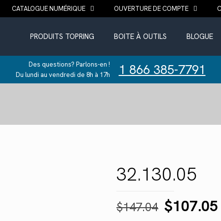
CATALOGUE NUMÉRIQUE
OUVERTURE DE COMPTE
PRODUITS TOPRING
BOITE À OUTILS
BLOGUE
Des questions? Parlons-en !
1 866 385-7791
Du lundi au vendredi de 8h à 17h
32.130.05
Le
$
107.05
$
147.04
prix