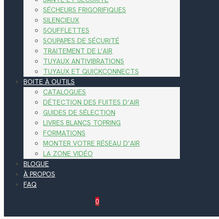
SÉCHEURS FRIGORIFIQUES
SILENCIEUX
SOUFFLETTES
SOUPAPES DE SÉCURITÉ
TRAITEMENT DE L’AIR
TUYAUX ANTIVIBRATIONS
TUYAUX ET QUICKCONNECTS
BOITE À OUTILS
CATALOGUES
DÉTECTION DES FUITES D’AIR
GUIDES DE SÉLECTION
LIVRES BLANCS TOPRING
FORMATIONS
MONTER VOTRE RÉSEAU D’AIR
LA ZONE VIDÉO
BLOGUE
À PROPOS
FAQ
0