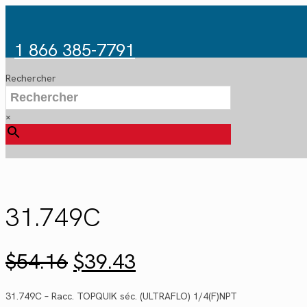
1 866 385-7791
Rechercher
×
31.749C
Le
Le
$
54.16
$
39.43
prix
prix
initial
actuel
31.749C – Racc. TOPQUIK séc. (ULTRAFLO) 1/4(F)NPT
était :
est :