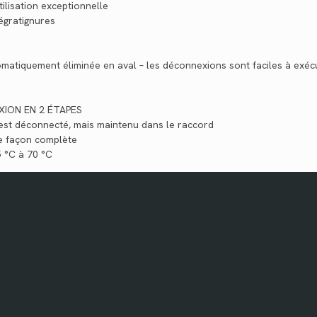
ilisation exceptionnelle
 égratignures
tomatiquement éliminée en aval – les déconnexions sont faciles à exéc
EXION EN 2 ÉTAPES
ut est déconnecté, mais maintenu dans le raccord
de façon complète
 °C à 70 °C