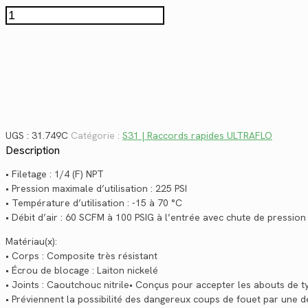
$54.16.
$39.43.
quantité
de
31.749C
UGS :
31.749C
Catégorie :
S31 | Raccords rapides ULTRAFLO
Description
• Filetage : 1/4 (F) NPT
• Pression maximale d’utilisation : 225 PSI
• Température d’utilisation : -15 à 70 °C
• Débit d’air : 60 SCFM à 100 PSIG à l’entrée avec chute de pression
Matériau(x):
• Corps : Composite très résistant
• Écrou de blocage : Laiton nickelé
• Joints : Caoutchouc nitrile• Conçus pour accepter les abouts de 
• Préviennent la possibilité des dangereux coups de fouet par une 