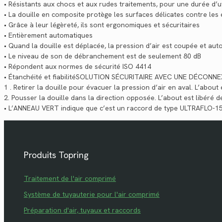
• Résistants aux chocs et aux rudes traitements, pour une durée d’ut
• La douille en composite protège les surfaces délicates contre les
• Grâce à leur légèreté, ils sont ergonomiques et sécuritaires
• Entièrement automatiques
• Quand la douille est déplacée, la pression d’air est coupée et au
• Le niveau de son de débranchement est de seulement 80 dB
• Répondent aux normes de sécurité ISO 4414
• Étanchéité et fiabilitéSOLUTION SÉCURITAIRE AVEC UNE DÉCONN
1 . Retirer la douille pour évacuer la pression d’air en aval. L’abo
2. Pousser la douille dans la direction opposée. L’about est libéré 
• L’ANNEAU VERT indique que c’est un raccord de type ULTRAFLO-15
Produits Topring
Traitement de l'air comprimé
Système de tuyauterie pour l'air comprimé
Préparation d'air, tuyaux et raccords