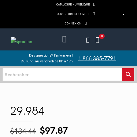
CATALOGUE NUMÉRIQUE
OUVERTURE DE COMPTE
CONNEXION
0
Des questions? Parlons-en !
1 866 385-7791
Du lundi au vendredi de 8h à 17h
29.984
Le
Le
$
97.87
$
134.44