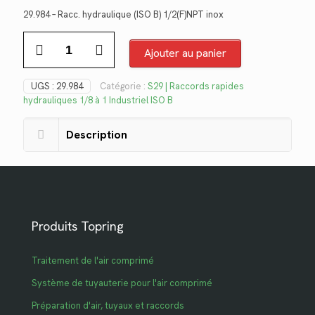
prix
prix
29.984 – Racc. hydraulique (ISO B) 1/2(F)NPT inox
initial
actuel
quantité
était :
est :
de
Ajouter au panier
$134.44.
$97.87.
29.984
UGS :
29.984
Catégorie :
S29 | Raccords rapides
hydrauliques 1/8 à 1 Industriel ISO B
Description
Produits Topring
Traitement de l'air comprimé
Système de tuyauterie pour l'air comprimé
Préparation d'air, tuyaux et raccords