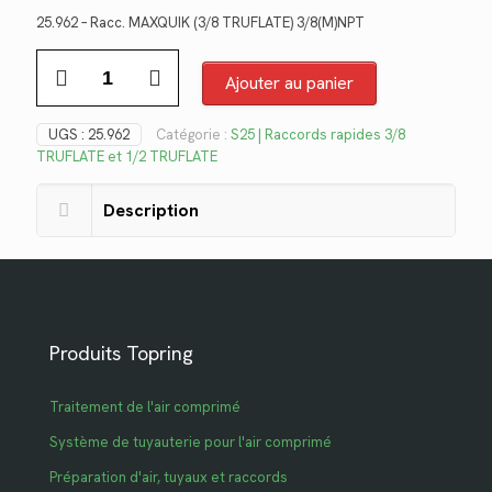
prix
prix
25.962 – Racc. MAXQUIK (3/8 TRUFLATE) 3/8(M)NPT
initial
actuel
quantité
était :
est :
de
Ajouter au panier
$30.32.
$22.07.
25.962
UGS :
25.962
Catégorie :
S25 | Raccords rapides 3/8
TRUFLATE et 1/2 TRUFLATE
Description
Produits Topring
Traitement de l'air comprimé
Système de tuyauterie pour l'air comprimé
Préparation d'air, tuyaux et raccords