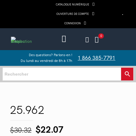
CATALOGUE NUMÉRIQUE
OUVERTURE DE COMPTE
CONNEXION
0
Des questions? Parlons-en !
1 866 385-7791
Du lundi au vendredi de 8h à 17h
25.962
Le
Le
$
22.07
$
30.32