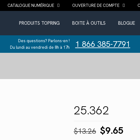
CATALOGUE NUMÉRIQUE
OUVERTURE DE COMPTE
PRODUITS TOPRING
BOITE À OUTILS
BLOGUE
Des questions? Parlons-en !
1 866 385-7791
Du lundi au vendredi de 8h à 17h
25.362
Le
Le
$
9.65
$
13.26
prix
prix