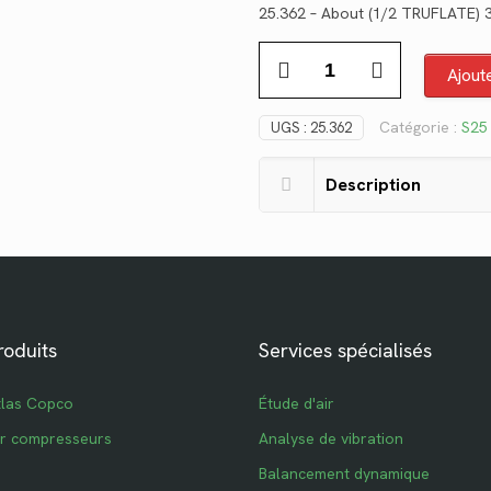
25.362 – About (1/2 TRUFLATE) 
initial
act
quantité
était :
est 
Ajout
de
$13.26.
$9.6
25.362
Catégorie :
S25
UGS :
25.362
Description
roduits
Services spécialisés
tlas Copco
Étude d'air
ur compresseurs
Analyse de vibration
Balancement dynamique