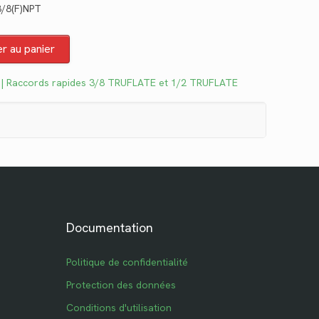
3/8(F)NPT
uel
:
er au panier
5.
 | Raccords rapides 3/8 TRUFLATE et 1/2 TRUFLATE
Documentation
Politique de confidentialité
Protection des données
Conditions d'utilisation