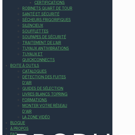
CERTIFICATIONS
ROBINETS QUART DE TOUR
SANTÉ ET SÉCURITÉ
SÉCHEURS FRIGORIFIQUES
SILENCIEUX
SOUFFLETTES
SOUPAPES DE SÉCURITÉ
TRAITEMENT DE L’AIR
TUYAUX ANTIVIBRATIONS
TUYAUX ET
QUICKCONNECTS
BOITE À OUTILS
CATALOGUES
DÉTECTION DES FUITES
D’AIR
GUIDES DE SÉLECTION
LIVRES BLANCS TOPRING
FORMATIONS
MONTER VOTRE RÉSEAU
D’AIR
LA ZONE VIDÉO
BLOGUE
À PROPOS
FAQ