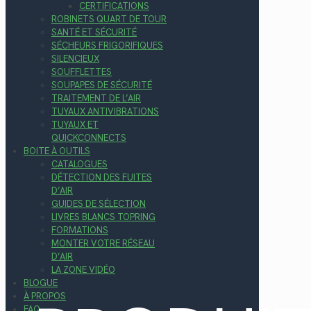
CERTIFICATIONS
ROBINETS QUART DE TOUR
SANTÉ ET SÉCURITÉ
SÉCHEURS FRIGORIFIQUES
SILENCIEUX
SOUFFLETTES
SOUPAPES DE SÉCURITÉ
TRAITEMENT DE L’AIR
TUYAUX ANTIVIBRATIONS
TUYAUX ET
QUICKCONNECTS
BOITE À OUTILS
CATALOGUES
DÉTECTION DES FUITES
D’AIR
GUIDES DE SÉLECTION
LIVRES BLANCS TOPRING
FORMATIONS
MONTER VOTRE RÉSEAU
D’AIR
LA ZONE VIDÉO
BLOGUE
À PROPOS
FAQ