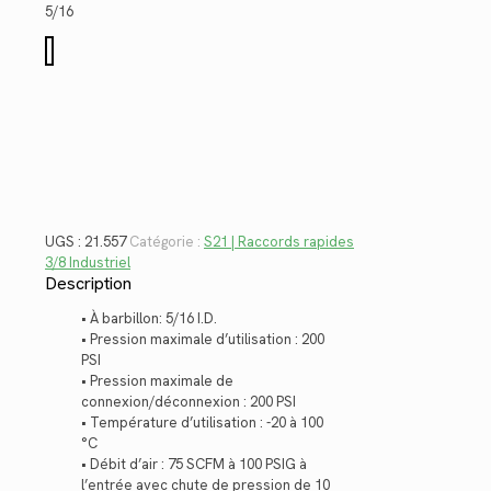
$53.20.
$38.73.
5/16
quantité
de
21.557
UGS :
21.557
Catégorie :
S21 | Raccords rapides
3/8 Industriel
Description
• À barbillon: 5/16 I.D.
• Pression maximale d’utilisation : 200
PSI
• Pression maximale de
connexion/déconnexion : 200 PSI
• Température d’utilisation : -20 à 100
°C
• Débit d’air : 75 SCFM à 100 PSIG à
l’entrée avec chute de pression de 10