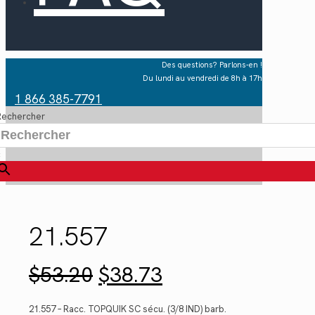
Des questions? Parlons-en !
Du lundi au vendredi de 8h à 17h
1 866 385-7791
Rechercher
×
21.557
Le
Le
$
53.20
$
38.73
prix
prix
initial
actuel
était :
est :
21.557 – Racc. TOPQUIK SC sécu. (3/8 IND) barb.