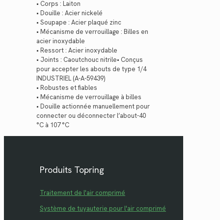
• Corps : Laiton
• Douille : Acier nickelé
• Soupape : Acier plaqué zinc
• Mécanisme de verrouillage : Billes en
acier inoxydable
• Ressort : Acier inoxydable
• Joints : Caoutchouc nitrile• Conçus
pour accepter les abouts de type 1/4
INDUSTRIEL (A-A-59439)
• Robustes et fiables
• Mécanisme de verrouillage à billes
• Douille actionnée manuellement pour
connecter ou déconnecter l’about-40
°C à 107 °C
Produits Topring
Traitement de l'air comprimé
Système de tuyauterie pour l'air comprimé