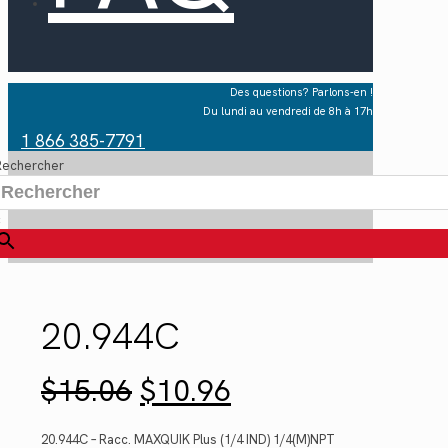
Des questions? Parlons-en !
Du lundi au vendredi de 8h à 17h
1 866 385-7791
Rechercher
×
20.944C
Le
Le
$
15.06
$
10.96
prix
prix
initial
actuel
était :
est :
20.944C – Racc. MAXQUIK Plus (1/4 IND) 1/4(M)NPT