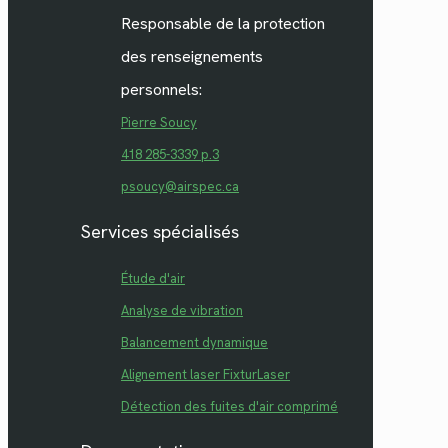
Responsable de la protection
des renseignements
personnels:
Pierre Soucy
418 285-3339 p.3
psoucy@airspec.ca
Services spécialisés
Étude d'air
Analyse de vibration
Balancement dynamique
Alignement laser FixturLaser
Détection des fuites d'air comprimé