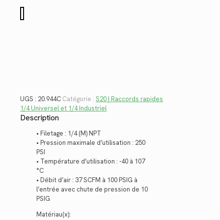
$15.06.
$10.96.
quantité
de
20.944C
UGS :
20.944C
Catégorie :
S20 | Raccords rapides
1/4 Universel et 1/4 Industriel
Description
• Filetage : 1/4 (M) NPT
• Pression maximale d’utilisation : 250
PSI
• Température d’utilisation : -40 à 107
°C
• Débit d’air : 37 SCFM à 100 PSIG à
l’entrée avec chute de pression de 10
PSIG
Matériau(x):