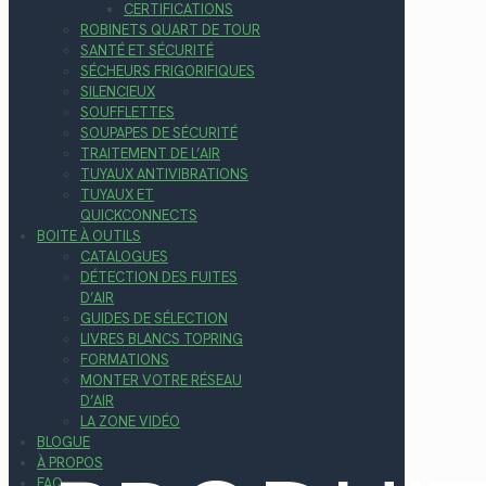
CERTIFICATIONS
ROBINETS QUART DE TOUR
SANTÉ ET SÉCURITÉ
SÉCHEURS FRIGORIFIQUES
SILENCIEUX
SOUFFLETTES
SOUPAPES DE SÉCURITÉ
TRAITEMENT DE L’AIR
TUYAUX ANTIVIBRATIONS
TUYAUX ET
QUICKCONNECTS
BOITE À OUTILS
CATALOGUES
DÉTECTION DES FUITES
D’AIR
GUIDES DE SÉLECTION
LIVRES BLANCS TOPRING
FORMATIONS
MONTER VOTRE RÉSEAU
D’AIR
LA ZONE VIDÉO
BLOGUE
À PROPOS
FAQ