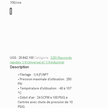
$10.50.
$7.64.
100/cse
quantité
de
20.842.100
UGS :
20.842.100
Catégorie :
S20 | Raccords
rapides 1/4 Universel et 1/4 Industriel
Description
• Filetage : 1/4 (F) NPT
• Pression maximale d’utilisation : 250
PSI
• Température d’utilisation : -40 à 107
°C
• Débit d’air : 24 SCFM à 100 PSIG à
l’entrée avec chute de pression de 10
PSIG