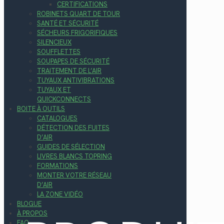
CERTIFICATIONS
ROBINETS QUART DE TOUR
SANTÉ ET SÉCURITÉ
SÉCHEURS FRIGORIFIQUES
SILENCIEUX
SOUFFLETTES
SOUPAPES DE SÉCURITÉ
TRAITEMENT DE L’AIR
TUYAUX ANTIVIBRATIONS
TUYAUX ET
QUICKCONNECTS
BOITE À OUTILS
CATALOGUES
DÉTECTION DES FUITES
D’AIR
GUIDES DE SÉLECTION
LIVRES BLANCS TOPRING
FORMATIONS
MONTER VOTRE RÉSEAU
D’AIR
LA ZONE VIDÉO
BLOGUE
À PROPOS
FAQ