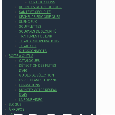
CERTIFICATIONS
ROBINETS QUART DE TOUR
SANTÉ ET SÉCURITÉ
SÉCHEURS FRIGORIFIQUES
SILENCIEUX
SOUFFLETTES
SOUPAPES DE SÉCURITÉ
TRAITEMENT DE L’AIR
TUYAUX ANTIVIBRATIONS
TUYAUX ET
QUICKCONNECTS
BOITE À OUTILS
CATALOGUES
DÉTECTION DES FUITES
D’AIR
GUIDES DE SÉLECTION
LIVRES BLANCS TOPRING
FORMATIONS
MONTER VOTRE RÉSEAU
D’AIR
LA ZONE VIDÉO
BLOGUE
À PROPOS
FAQ