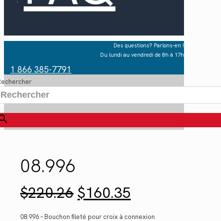
Des questions? Parlons-en !
Du lundi au vendredi de 8h à 17h
1 866 385-7791
Rechercher
×
08.996
Le
Le
$
220.26
$
160.35
prix
prix
initial
actuel
était :
est :
08.996 – Bouchon fileté pour croix à connexion