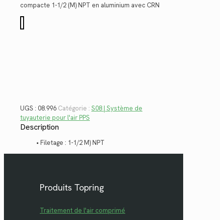
$220.26.
$160.35.
compacte 1-1/2 (M) NPT en aluminium avec CRN
quantité
de
08.996
UGS :
08.996
Catégorie :
S08 | Système de
tuyauterie pour l'air PPS
Description
• Filetage : 1-1/2 M) NPT
Produits Topring
Traitement de l'air comprimé