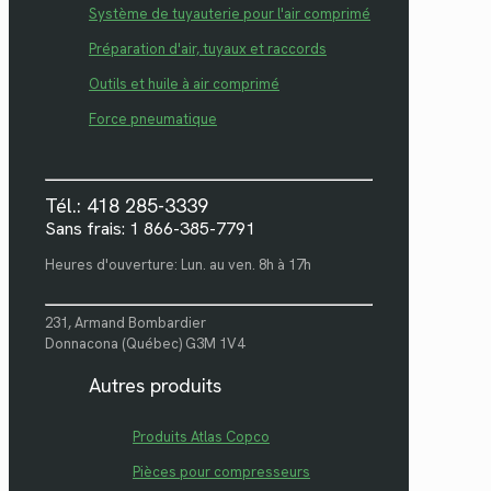
Système de tuyauterie pour l'air comprimé
Préparation d'air, tuyaux et raccords
Outils et huile à air comprimé
Force pneumatique
Tél.: 418 285-3339
Sans frais: 1 866-385-7791
Heures d'ouverture: Lun. au ven. 8h à 17h
231, Armand Bombardier
Donnacona (Québec) G3M 1V4
Autres produits
Produits Atlas Copco
Pièces pour compresseurs