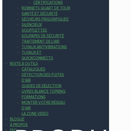
CERTIFICATIONS
ROBINETS QUART DE TOUR
SANTÉ ET SÉCURITÉ
SÉCHEURS FRIGORIFIQUES
SILENCIEUX
SOUFFLETTES
SOUPAPES DE SÉCURITÉ
TRAITEMENT DE L’AIR
TUYAUX ANTIVIBRATIONS
TUYAUX ET
QUICKCONNECTS
BOITE À OUTILS
CATALOGUES
DÉTECTION DES FUITES
D’AIR
GUIDES DE SÉLECTION
LIVRES BLANCS TOPRING
FORMATIONS
MONTER VOTRE RÉSEAU
D’AIR
LA ZONE VIDÉO
BLOGUE
À PROPOS
FAQ