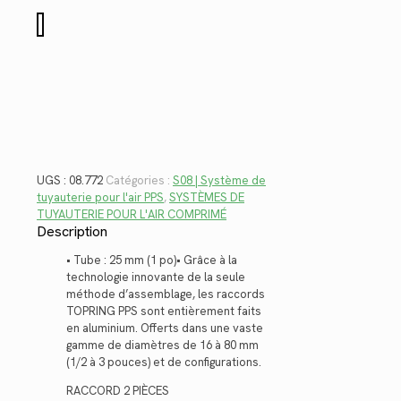
$31.14.
$22.67.
quantité
de
08.772
UGS :
08.772
Catégories :
S08 | Système de
tuyauterie pour l'air PPS
,
SYSTÈMES DE
TUYAUTERIE POUR L'AIR COMPRIMÉ
Description
• Tube : 25 mm (1 po)• Grâce à la
technologie innovante de la seule
méthode d’assemblage, les raccords
TOPRING PPS sont entièrement faits
en aluminium. Offerts dans une vaste
gamme de diamètres de 16 à 80 mm
(1/2 à 3 pouces) et de configurations.
RACCORD 2 PIÈCES