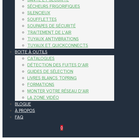
SÉCHEURS FRIGORIFIQUES
SILENCIEUX
SOUFFLETTES
SOUPAPES DE SÉCURITÉ
TRAITEMENT DE L’AIR
TUYAUX ANTIVIBRATIONS
TUYAUX ET QUICKCONNECTS
BOITE À OUTILS
CATALOGUES
DÉTECTION DES FUITES D’AIR
GUIDES DE SÉLECTION
LIVRES BLANCS TOPRING
FORMATIONS
MONTER VOTRE RÉSEAU D’AIR
LA ZONE VIDÉO
BLOGUE
À PROPOS
FAQ
0