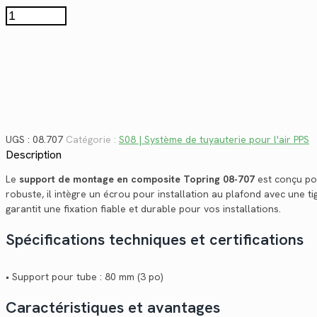
$18.60.
$13.54.
quantité
de
08.707
UGS :
08.707
Catégorie :
S08 | Système de tuyauterie pour l'air PPS
Description
Le
support de montage en composite Topring 08-707
est conçu pou
robuste, il intègre un écrou pour installation au plafond avec une ti
garantit une fixation fiable et durable pour vos installations.
Spécifications techniques et certifications
• Support pour tube : 80 mm (3 po)
Caractéristiques et avantages