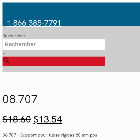
1 866 385-7791
Rechercher
×
08.707
Le
Le
$
18.60
$
13.54
prix
prix
initial
actuel
08.707 – Support pour tubes rigides 80 mm pps
était :
est :