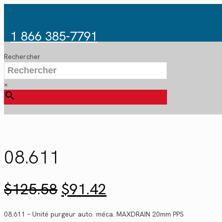
1 866 385-7791
Rechercher
×
08.611
Le
Le
$
125.58
$
91.42
prix
prix
initial
actuel
08.611 – Unité purgeur auto. méca. MAXDRAIN 20mm PPS
était :
est :