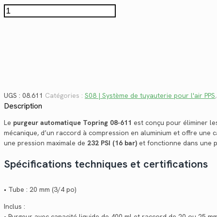
$125.58.
$91.42.
quantité
de
08.611
UGS :
08.611
Catégories :
S08 | Système de tuyauterie pour l'air PPS
Description
Le
purgeur automatique Topring 08-611
est conçu pour éliminer le
mécanique, d’un raccord à compression en aluminium et offre une 
une pression maximale de
232 PSI (16 bar)
et fonctionne dans une 
Spécifications techniques et certifications
• Tube : 20 mm (3/4 po)
Inclus :
• Purgeur avec capacité liquide de 400 ml et raccord de 20 ou 25 m