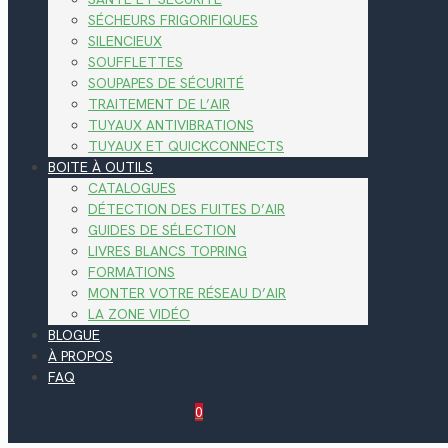
SÉCHEURS FRIGORIFIQUES
SILENCIEUX
SOUFFLETTES
SOUPAPES DE SÉCURITÉ
TRAITEMENT DE L’AIR
TUYAUX ANTIVIBRATIONS
TUYAUX ET QUICKCONNECTS
BOITE À OUTILS
CATALOGUES
DÉTECTION DES FUITES D’AIR
GUIDES DE SÉLECTION
LIVRES BLANCS TOPRING
FORMATIONS
MONTER VOTRE RÉSEAU D’AIR
LA ZONE VIDÉO
BLOGUE
À PROPOS
FAQ
0