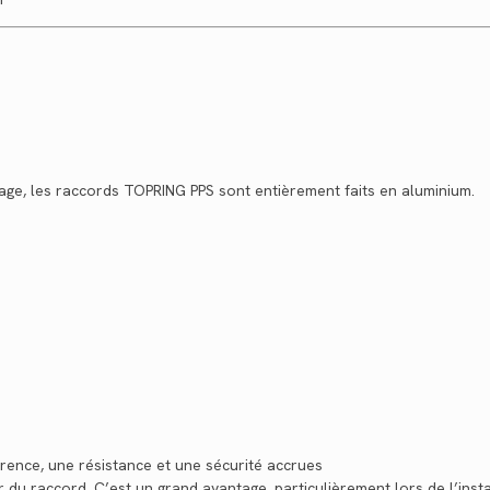
age, les raccords TOPRING PPS sont entièrement faits en aluminium.
rence, une résistance et une sécurité accrues
du raccord. C’est un grand avantage, particulièrement lors de l’insta