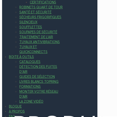
CERTIFICATIONS
ROBINETS QUART DE TOUR
SANTÉ ET SÉCURITÉ
SÉCHEURS FRIGORIFIQUES
SILENCIEUX
SOUFFLETTES
SOUPAPES DE SÉCURITÉ
TRAITEMENT DE L’AIR
TUYAUX ANTIVIBRATIONS
TUYAUX ET
QUICKCONNECTS
BOITE À OUTILS
CATALOGUES
DÉTECTION DES FUITES
D’AIR
GUIDES DE SÉLECTION
LIVRES BLANCS TOPRING
FORMATIONS
MONTER VOTRE RÉSEAU
D’AIR
LA ZONE VIDÉO
BLOGUE
À PROPOS
FAQ