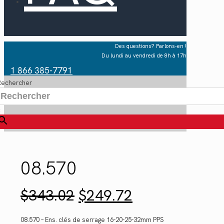
Des questions? Parlons-en !
Du lundi au vendredi de 8h à 17h
1 866 385-7791
Rechercher
×
08.570
Le
Le
$
343.02
$
249.72
prix
prix
initial
actuel
était :
est :
08.570 – Ens. clés de serrage 16-20-25-32mm PPS