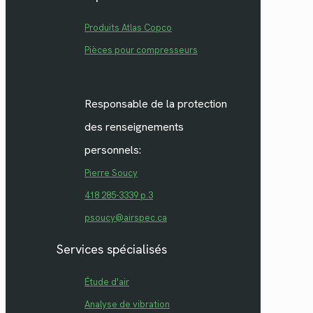
Produits Atlas Copco
Pièces pour compresseurs
Responsable de la protection
des renseignements
personnels:
Pierre Soucy
418 285-3339 p.3
psoucy@airspec.ca
Services spécialisés
Étude d'air
Analyse de vibration