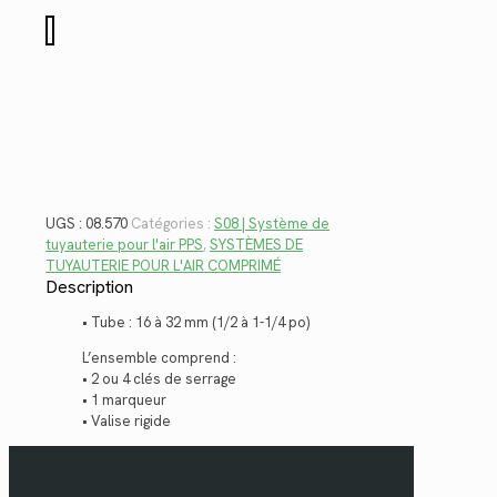
$343.02.
$249.72.
quantité
de
08.570
UGS :
08.570
Catégories :
S08 | Système de
tuyauterie pour l'air PPS
,
SYSTÈMES DE
TUYAUTERIE POUR L'AIR COMPRIMÉ
Description
• Tube : 16 à 32 mm (1/2 à 1-1/4 po)
L’ensemble comprend :
• 2 ou 4 clés de serrage
• 1 marqueur
• Valise rigide