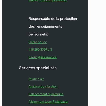
Pièces pour compresseurs
Responsable de la protection
des renseignements
personnels:
Pierre Soucy
418 285-3339 p.3
psoucy@airspec.ca
Services spécialisés
Étude d'air
Analyse de vibration
Balancement dynamique
Alignement laser FixturLaser