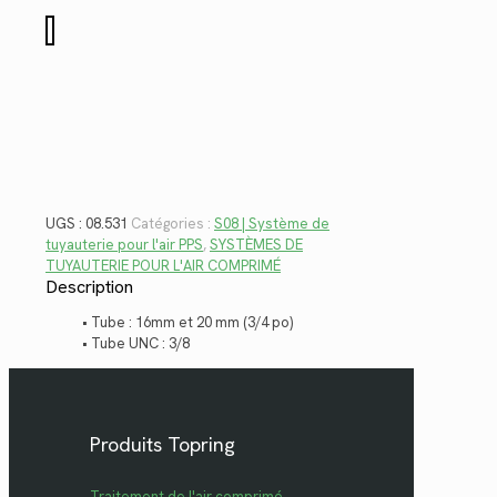
$3.00.
$2.18.
quantité
de
08.531
UGS :
08.531
Catégories :
S08 | Système de
tuyauterie pour l'air PPS
,
SYSTÈMES DE
TUYAUTERIE POUR L'AIR COMPRIMÉ
Description
• Tube : 16mm et 20 mm (3/4 po)
• Tube UNC : 3/8
Produits Topring
Traitement de l'air comprimé