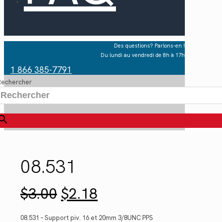
Des questions? Parlons-en !
Du lundi au vendredi de 8h à 17h
1 866 385-7791
Rechercher
×
08.531
Le
Le
$
3.00
$
2.18
prix
prix
initial
actuel
était :
est :
08.531 – Support piv. 16 et 20mm 3/8UNC PPS