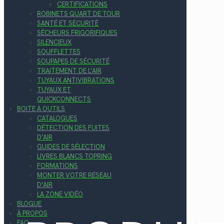
CERTIFICATIONS
ROBINETS QUART DE TOUR
SANTÉ ET SÉCURITÉ
SÉCHEURS FRIGORIFIQUES
SILENCIEUX
SOUFFLETTES
SOUPAPES DE SÉCURITÉ
TRAITEMENT DE L’AIR
TUYAUX ANTIVIBRATIONS
TUYAUX ET
QUICKCONNECTS
BOITE À OUTILS
CATALOGUES
DÉTECTION DES FUITES
D’AIR
GUIDES DE SÉLECTION
LIVRES BLANCS TOPRING
FORMATIONS
MONTER VOTRE RÉSEAU
D’AIR
LA ZONE VIDÉO
BLOGUE
À PROPOS
FAQ