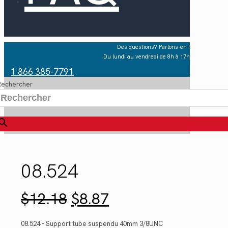
Des questions? Parlons-en !
Du lundi au vendredi de 8h à 17h
1 866 385-7791
Rechercher
×
08.524
Le
Le
$
12.18
$
8.87
prix
prix
initial
actuel
était :
est :
08.524 – Support tube suspendu 40mm 3/8UNC