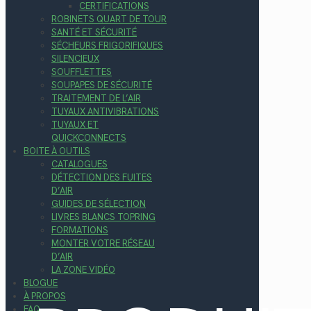
CERTIFICATIONS
ROBINETS QUART DE TOUR
SANTÉ ET SÉCURITÉ
SÉCHEURS FRIGORIFIQUES
SILENCIEUX
SOUFFLETTES
SOUPAPES DE SÉCURITÉ
TRAITEMENT DE L’AIR
TUYAUX ANTIVIBRATIONS
TUYAUX ET
QUICKCONNECTS
BOITE À OUTILS
CATALOGUES
DÉTECTION DES FUITES
D’AIR
GUIDES DE SÉLECTION
LIVRES BLANCS TOPRING
FORMATIONS
MONTER VOTRE RÉSEAU
D’AIR
LA ZONE VIDÉO
BLOGUE
À PROPOS
FAQ