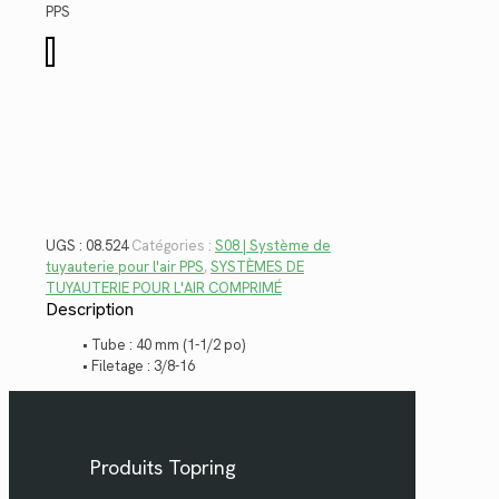
$12.18.
$8.87.
PPS
quantité
de
08.524
UGS :
08.524
Catégories :
S08 | Système de
tuyauterie pour l'air PPS
,
SYSTÈMES DE
TUYAUTERIE POUR L'AIR COMPRIMÉ
Description
• Tube : 40 mm (1-1/2 po)
• Filetage : 3/8-16
Produits Topring