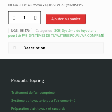
prix
prix
08.476 – Dist. alu 25mm x QUIKSILVER (3)20.686 PPS
initial
actuel
quantité
était :
est :
de
Ajouter au panier
$308.64.
$224.69.
08.476
UGS :
08.476
Catégories :
S08 | Système de tuyauterie
pour l'air PPS
,
SYSTÈMES DE TUYAUTERIE POUR L'AIR COMPRIMÉ
Description
Produits Topring
Traitement de l'air comprimé
Système de tuyauterie pour l'air comprimé
Préparation d'air, tuyaux et raccords