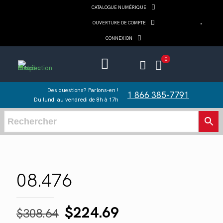
CATALOGUE NUMÉRIQUE
OUVERTURE DE COMPTE
CONNEXION
0
Des questions? Parlons-en !
1 866 385-7791
Du lundi au vendredi de 8h à 17h
08.476
Le
Le
$
224.69
$
308.64