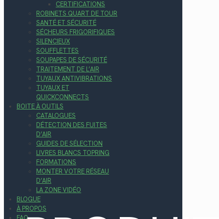
CERTIFICATIONS
ROBINETS QUART DE TOUR
SANTÉ ET SÉCURITÉ
SÉCHEURS FRIGORIFIQUES
SILENCIEUX
SOUFFLETTES
SOUPAPES DE SÉCURITÉ
TRAITEMENT DE L’AIR
TUYAUX ANTIVIBRATIONS
TUYAUX ET
QUICKCONNECTS
BOITE À OUTILS
CATALOGUES
DÉTECTION DES FUITES
D’AIR
GUIDES DE SÉLECTION
LIVRES BLANCS TOPRING
FORMATIONS
MONTER VOTRE RÉSEAU
D’AIR
LA ZONE VIDÉO
BLOGUE
À PROPOS
FAQ