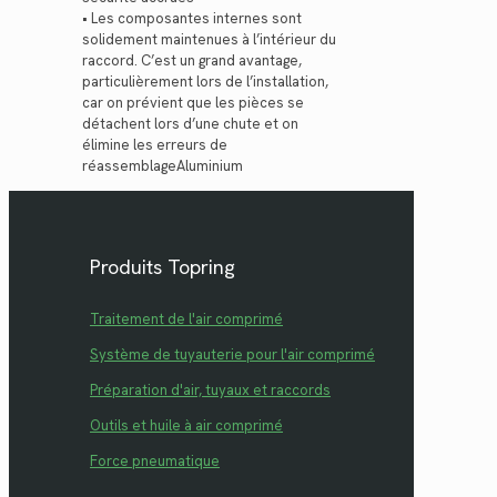
• Les composantes internes sont
solidement maintenues à l’intérieur du
raccord. C’est un grand avantage,
particulièrement lors de l’installation,
car on prévient que les pièces se
détachent lors d’une chute et on
élimine les erreurs de
réassemblageAluminium
Produits Topring
Traitement de l'air comprimé
Système de tuyauterie pour l'air comprimé
Préparation d'air, tuyaux et raccords
Outils et huile à air comprimé
Force pneumatique