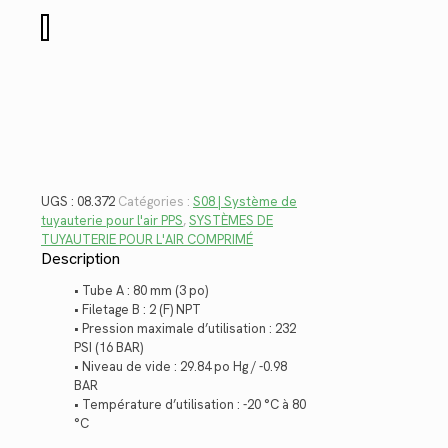
$309.24.
$225.13.
quantité
de
08.372
UGS :
08.372
Catégories :
S08 | Système de
tuyauterie pour l'air PPS
,
SYSTÈMES DE
TUYAUTERIE POUR L'AIR COMPRIMÉ
Description
• Tube A : 80 mm (3 po)
• Filetage B : 2 (F) NPT
• Pression maximale d’utilisation : 232
PSI (16 BAR)
• Niveau de vide : 29.84 po Hg / -0.98
BAR
• Température d’utilisation : -20 °C à 80
°C