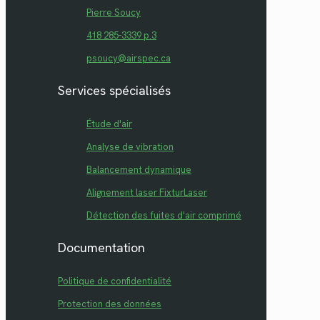
Pierre Soucy
418 285-3339 p.3
psoucy@airspec.ca
Services spécialisés
Étude d'air
Analyse de vibration
Balancement dynamique
Alignement laser FixturLaser
Détection des fuites d'air comprimé
Documentation
Politique de confidentialité
Protection des données