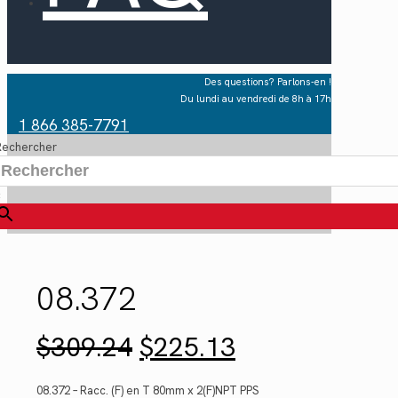
Des questions? Parlons-en !
Du lundi au vendredi de 8h à 17h
1 866 385-7791
Rechercher
×
08.372
Le
Le
$
309.24
$
225.13
prix
prix
initial
actuel
était :
est :
08.372 – Racc. (F) en T 80mm x 2(F)NPT PPS