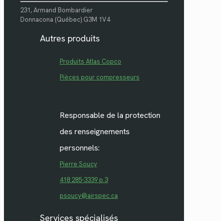
231, Armand Bombardier
Donnacona (Québec) G3M 1V4
Autres produits
Produits Atlas Copco
Pièces pour compresseurs
Responsable de la protection
des renseignements
personnels:
Pierre Soucy
418 285-3339 p.3
psoucy@airspec.ca
Services spécialisés