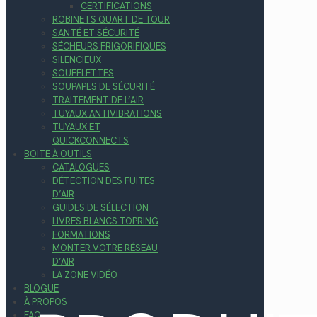
CERTIFICATIONS
ROBINETS QUART DE TOUR
SANTÉ ET SÉCURITÉ
SÉCHEURS FRIGORIFIQUES
SILENCIEUX
SOUFFLETTES
SOUPAPES DE SÉCURITÉ
TRAITEMENT DE L’AIR
TUYAUX ANTIVIBRATIONS
TUYAUX ET
QUICKCONNECTS
BOITE À OUTILS
CATALOGUES
DÉTECTION DES FUITES
D’AIR
GUIDES DE SÉLECTION
LIVRES BLANCS TOPRING
FORMATIONS
MONTER VOTRE RÉSEAU
D’AIR
LA ZONE VIDÉO
BLOGUE
À PROPOS
FAQ