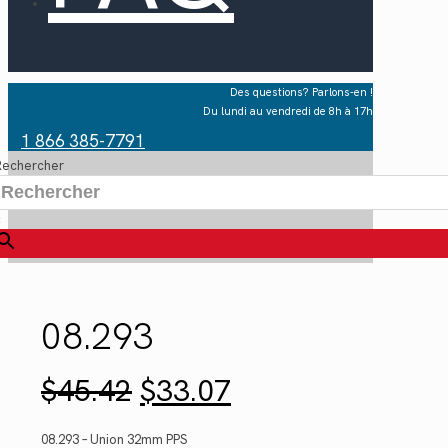
Des questions? Parlons-en !
Du lundi au vendredi de 8h à 17h
1 866 385-7791
Rechercher
×
08.293
Le
Le
$
45.42
$
33.07
prix
prix
initial
actuel
était :
est :
08.293 – Union 32mm PPS