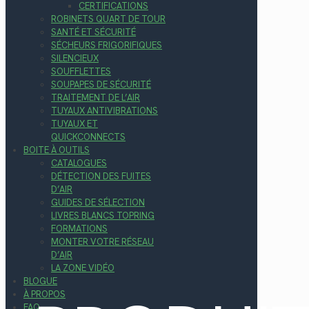
CERTIFICATIONS
ROBINETS QUART DE TOUR
SANTÉ ET SÉCURITÉ
SÉCHEURS FRIGORIFIQUES
SILENCIEUX
SOUFFLETTES
SOUPAPES DE SÉCURITÉ
TRAITEMENT DE L’AIR
TUYAUX ANTIVIBRATIONS
TUYAUX ET
QUICKCONNECTS
BOITE À OUTILS
CATALOGUES
DÉTECTION DES FUITES
D’AIR
GUIDES DE SÉLECTION
LIVRES BLANCS TOPRING
FORMATIONS
MONTER VOTRE RÉSEAU
D’AIR
LA ZONE VIDÉO
BLOGUE
À PROPOS
FAQ