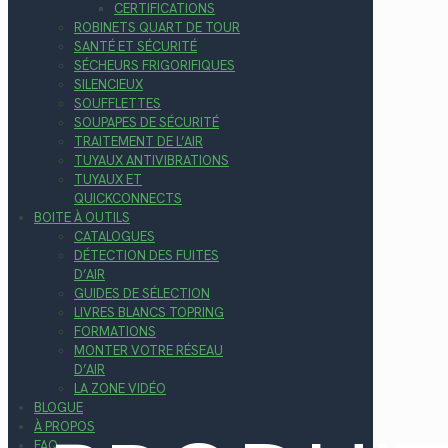
CERTIFICATIONS
ROBINETS QUART DE TOUR
SANTÉ ET SÉCURITÉ
SÉCHEURS FRIGORIFIQUES
SILENCIEUX
SOUFFLETTES
SOUPAPES DE SÉCURITÉ
TRAITEMENT DE L’AIR
TUYAUX ANTIVIBRATIONS
TUYAUX ET
QUICKCONNECTS
BOITE À OUTILS
CATALOGUES
DÉTECTION DES FUITES
D’AIR
GUIDES DE SÉLECTION
LIVRES BLANCS TOPRING
FORMATIONS
MONTER VOTRE RÉSEAU
D’AIR
LA ZONE VIDÉO
BLOGUE
À PROPOS
FAQ