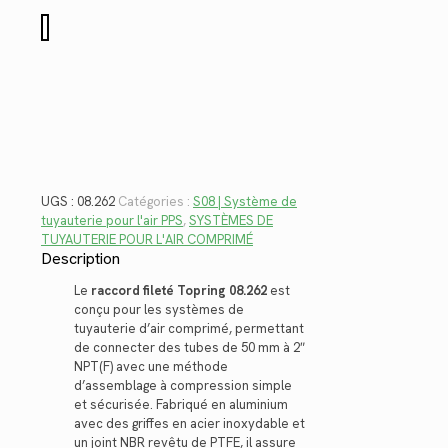
$75.76.
$55.15.
quantité
de
08.262
UGS :
08.262
Catégories :
S08 | Système de
tuyauterie pour l'air PPS
,
SYSTÈMES DE
TUYAUTERIE POUR L'AIR COMPRIMÉ
Description
Le
raccord fileté Topring 08.262
est
conçu pour les systèmes de
tuyauterie d’air comprimé, permettant
de connecter des tubes de 50 mm à 2″
NPT(F) avec une méthode
d’assemblage à compression simple
et sécurisée. Fabriqué en aluminium
avec des griffes en acier inoxydable et
un joint NBR revêtu de PTFE, il assure