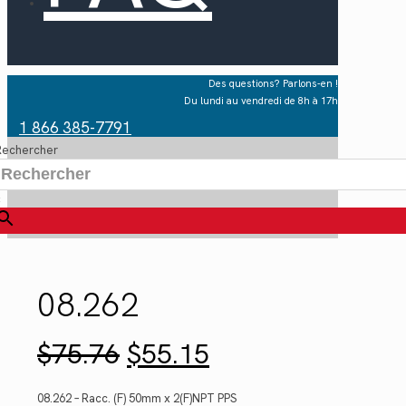
Des questions? Parlons-en !
Du lundi au vendredi de 8h à 17h
1 866 385-7791
Rechercher
×
08.262
Le
Le
$
75.76
$
55.15
prix
prix
initial
actuel
était :
est :
08.262 – Racc. (F) 50mm x 2(F)NPT PPS