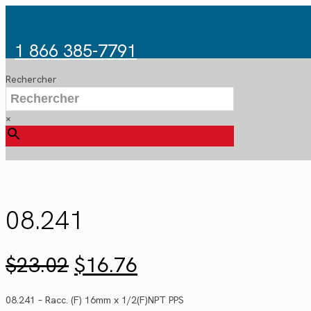
1 866 385-7791
Rechercher
×
08.241
Le
Le
$
23.02
$
16.76
prix
prix
initial
actuel
08.241 – Racc. (F) 16mm x 1/2(F)NPT PPS
était :
est :