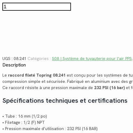
$23.02.
$16.76.
quantité
de
08.241
UGS :
08.241
Catégories :
S08 | Système de tuyauterie pour l'air PPS
Description
Le
raccord fileté Topring 08.241
est conçu pour les systèmes de t
compression simple et sécurisée. Fabriqué en aluminium avec des grif
Ce raccord résiste à une pression maximale de
232 PSI (16 bar)
et f
Spécifications techniques et certifications
• Tube : 16 mm (1/2 po)
• Filetage : 1/2 (F) NPT
• Pression maximale d’utilisation : 232 PSI (16 BAR)