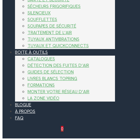
SÉCHEURS FRIGORIFIQUES
SILENCIEUX
SOUFFLETTES
SOUPAPES DE SÉCURITÉ
TRAITEMENT DE L’AIR
TUYAUX ANTIVIBRATIONS
TUYAUX ET QUICKCONNECTS
BOITE À OUTILS
CATALOGUES
DÉTECTION DES FUITES D’AIR
GUIDES DE SÉLECTION
LIVRES BLANCS TOPRING
FORMATIONS
MONTER VOTRE RÉSEAU D’AIR
LA ZONE VIDÉO
BLOGUE
À PROPOS
FAQ
0