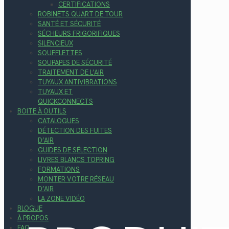
CERTIFICATIONS
ROBINETS QUART DE TOUR
SANTÉ ET SÉCURITÉ
SÉCHEURS FRIGORIFIQUES
SILENCIEUX
SOUFFLETTES
SOUPAPES DE SÉCURITÉ
TRAITEMENT DE L’AIR
TUYAUX ANTIVIBRATIONS
TUYAUX ET
QUICKCONNECTS
BOITE À OUTILS
CATALOGUES
DÉTECTION DES FUITES
D’AIR
GUIDES DE SÉLECTION
LIVRES BLANCS TOPRING
FORMATIONS
MONTER VOTRE RÉSEAU
D’AIR
LA ZONE VIDÉO
BLOGUE
À PROPOS
FAQ