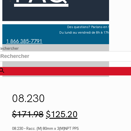
Des questions? Parlons-en !
Du lundi au vendredi de 8h à 17h
1 866 385-7791
Rechercher
×
08.230
Le
Le
$
171.98
$
125.20
prix
prix
initial
actuel
était :
est :
08.230 – Racc. (M) 80mm x 3(M)NPT PPS