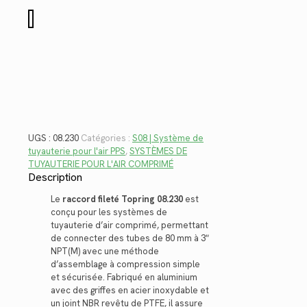
$171.98.
$125.20.
quantité
de
08.230
UGS :
08.230
Catégories :
S08 | Système de
tuyauterie pour l'air PPS
,
SYSTÈMES DE
TUYAUTERIE POUR L'AIR COMPRIMÉ
Description
Le
raccord fileté Topring 08.230
est
conçu pour les systèmes de
tuyauterie d’air comprimé, permettant
de connecter des tubes de 80 mm à 3″
NPT(M) avec une méthode
d’assemblage à compression simple
et sécurisée. Fabriqué en aluminium
avec des griffes en acier inoxydable et
un joint NBR revêtu de PTFE, il assure