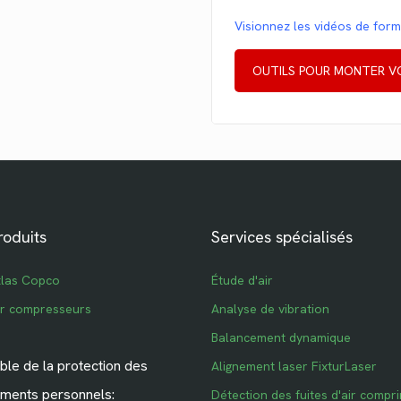
Visionnez les vidéos de for
OUTILS POUR MONTER V
roduits
Services spécialisés
tlas Copco
Étude d'air
ur compresseurs
Analyse de vibration
Balancement dynamique
le de la protection des
Alignement laser FixturLaser
ments personnels:
Détection des fuites d'air compr