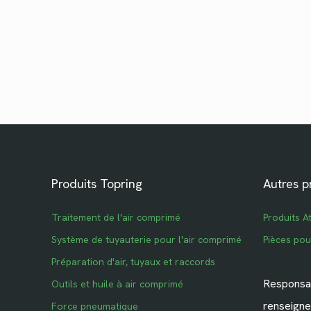
Produits Topring
Autres p
Traitement de l'air comprimé
Produits A
Système de tuyauterie pour l'air comprimé
Pièces po
Préparation d'air, tuyaux et raccords
Responsab
Outils et huile à air comprimé
renseigne
Force pneumatique