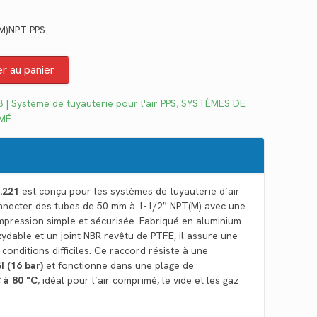
ix
(M)NPT PPS
tuel
 :
er au panier
1.16.
 | Système de tuyauterie pour l'air PPS
,
SYSTÈMES DE
IMÉ
8.221
est conçu pour les systèmes de tuyauterie d’air
nnecter des tubes de 50 mm à 1-1/2″ NPT(M) avec une
ression simple et sécurisée. Fabriqué en aluminium
xydable et un joint NBR revêtu de PTFE, il assure une
conditions difficiles. Ce raccord résiste à une
I (16 bar)
et fonctionne dans une plage de
C à 80 °C
, idéal pour l’air comprimé, le vide et les gaz