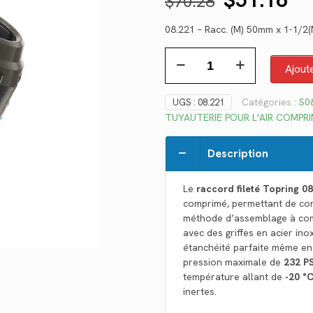
$
70.28
prix
pr
08.221 – Racc. (M) 50mm x 1-1/2
initial
ac
quantité
était :
est
Ajout
de
$70.28.
$5
08.221
Catégories :
S08
UGS :
08.221
TUYAUTERIE POUR L'AIR COMPR
Description
Le
raccord fileté Topring 0
comprimé, permettant de co
méthode d’assemblage à comp
avec des griffes en acier ino
étanchéité parfaite même en 
pression maximale de
232 PS
température allant de
-20 °
inertes.