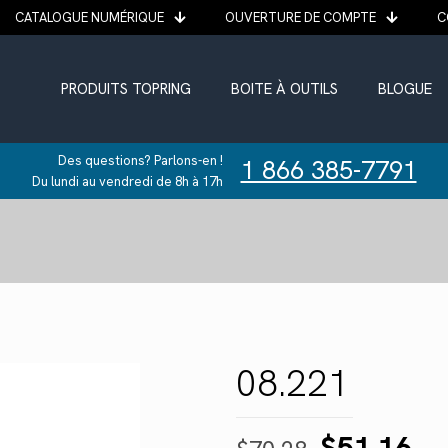
CATALOGUE NUMÉRIQUE
OUVERTURE DE COMPTE
C
PRODUITS TOPRING
BOITE À OUTILS
BLOGUE
Des questions? Parlons-en !
1 866 385-7791
Du lundi au vendredi de 8h à 17h
08.221
Le
Le
$
51.16