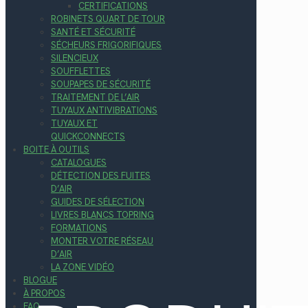
CERTIFICATIONS
ROBINETS QUART DE TOUR
SANTÉ ET SÉCURITÉ
SÉCHEURS FRIGORIFIQUES
SILENCIEUX
SOUFFLETTES
SOUPAPES DE SÉCURITÉ
TRAITEMENT DE L’AIR
TUYAUX ANTIVIBRATIONS
TUYAUX ET
QUICKCONNECTS
BOITE À OUTILS
CATALOGUES
DÉTECTION DES FUITES
D’AIR
GUIDES DE SÉLECTION
LIVRES BLANCS TOPRING
FORMATIONS
MONTER VOTRE RÉSEAU
D’AIR
LA ZONE VIDÉO
BLOGUE
À PROPOS
FAQ