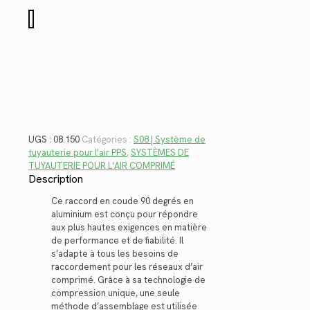
$28.80.
$20.97.
quantité
de
08.150
UGS :
08.150
Catégories :
S08 | Système de
tuyauterie pour l'air PPS
,
SYSTÈMES DE
TUYAUTERIE POUR L'AIR COMPRIMÉ
Description
Ce raccord en coude 90 degrés en
aluminium est conçu pour répondre
aux plus hautes exigences en matière
de performance et de fiabilité. Il
s’adapte à tous les besoins de
raccordement pour les réseaux d’air
comprimé. Grâce à sa technologie de
compression unique, une seule
méthode d’assemblage est utilisée