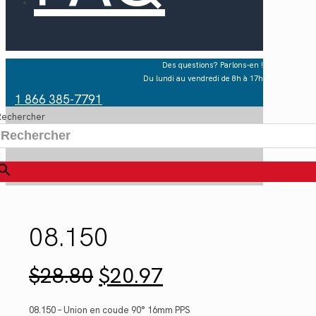
Des questions? Parlons-en !
Du lundi au vendredi de 8h à 17h
1 866 385-7791
Rechercher
×
08.150
Le
Le
$
28.80
$
20.97
prix
prix
initial
actuel
était :
est :
08.150 – Union en coude 90° 16mm PPS