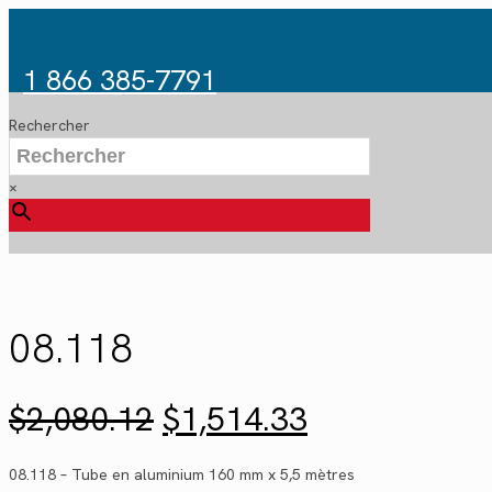
1 866 385-7791
Rechercher
×
08.118
Le
Le
$
2,080.12
$
1,514.33
prix
prix
initial
actuel
08.118 – Tube en aluminium 160 mm x 5,5 mètres
était :
est :