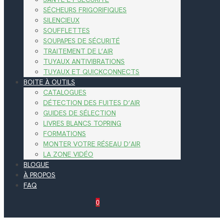
SÉCHEURS FRIGORIFIQUES
SILENCIEUX
SOUFFLETTES
SOUPAPES DE SÉCURITÉ
TRAITEMENT DE L’AIR
TUYAUX ANTIVIBRATIONS
TUYAUX ET QUICKCONNECTS
BOITE À OUTILS
CATALOGUES
DÉTECTION DES FUITES D’AIR
GUIDES DE SÉLECTION
LIVRES BLANCS TOPRING
FORMATIONS
MONTER VOTRE RÉSEAU D’AIR
LA ZONE VIDÉO
BLOGUE
À PROPOS
FAQ
0