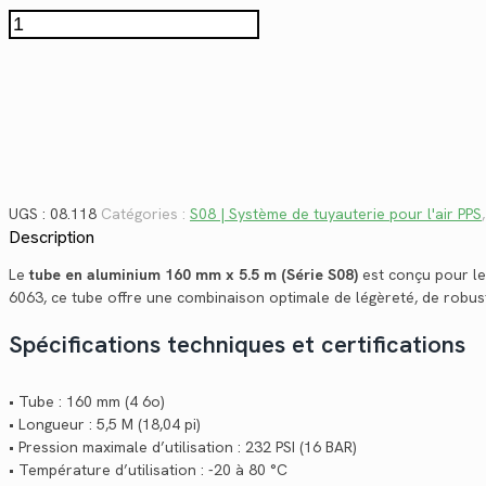
$2,080.12.
$1,514.33.
quantité
de
08.118
UGS :
08.118
Catégories :
S08 | Système de tuyauterie pour l'air PPS
Description
Le
tube en aluminium 160 mm x 5.5 m (Série S08)
est conçu pour les
6063, ce tube offre une combinaison optimale de légèreté, de robust
Spécifications techniques et certifications
• Tube : 160 mm (4 6o)
• Longueur : 5,5 M (18,04 pi)
• Pression maximale d’utilisation : 232 PSI (16 BAR)
• Température d’utilisation : -20 à 80 °C