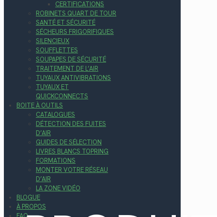
CERTIFICATIONS
ROBINETS QUART DE TOUR
SANTÉ ET SÉCURITÉ
SÉCHEURS FRIGORIFIQUES
SILENCIEUX
SOUFFLETTES
SOUPAPES DE SÉCURITÉ
TRAITEMENT DE L’AIR
TUYAUX ANTIVIBRATIONS
TUYAUX ET
QUICKCONNECTS
BOITE À OUTILS
CATALOGUES
DÉTECTION DES FUITES
D’AIR
GUIDES DE SÉLECTION
LIVRES BLANCS TOPRING
FORMATIONS
MONTER VOTRE RÉSEAU
D’AIR
LA ZONE VIDÉO
BLOGUE
À PROPOS
FAQ