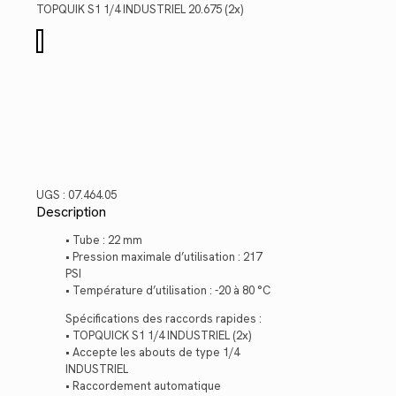
$325.98.
$237.31.
TOPQUIK S1 1/4 INDUSTRIEL 20.675 (2x)
quantité
de
07.464.05
UGS :
07.464.05
Description
• Tube : 22 mm
• Pression maximale d’utilisation : 217
PSI
• Température d’utilisation : -20 à 80 °C
Spécifications des raccords rapides :
• TOPQUICK S1 1/4 INDUSTRIEL (2x)
• Accepte les abouts de type 1/4
INDUSTRIEL
• Raccordement automatique