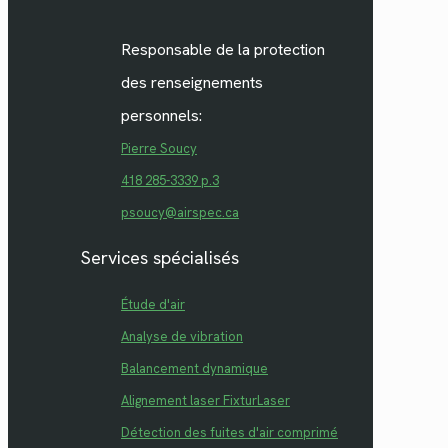
Responsable de la protection
des renseignements
personnels:
Pierre Soucy
418 285-3339 p.3
psoucy@airspec.ca
Services spécialisés
Étude d'air
Analyse de vibration
Balancement dynamique
Alignement laser FixturLaser
Détection des fuites d'air comprimé