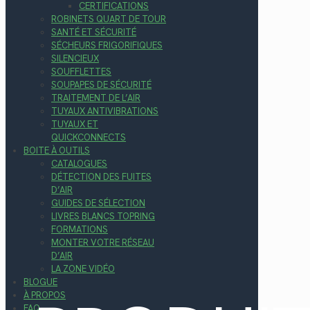
CERTIFICATIONS
ROBINETS QUART DE TOUR
SANTÉ ET SÉCURITÉ
SÉCHEURS FRIGORIFIQUES
SILENCIEUX
SOUFFLETTES
SOUPAPES DE SÉCURITÉ
TRAITEMENT DE L’AIR
TUYAUX ANTIVIBRATIONS
TUYAUX ET
QUICKCONNECTS
BOITE À OUTILS
CATALOGUES
DÉTECTION DES FUITES
D’AIR
GUIDES DE SÉLECTION
LIVRES BLANCS TOPRING
FORMATIONS
MONTER VOTRE RÉSEAU
D’AIR
LA ZONE VIDÉO
BLOGUE
À PROPOS
FAQ