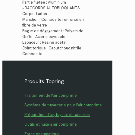
Partie filetée : Aluminium
• RACCORDS AUTOBLOQUANTS
Corps : Laiton
Manchon : Composite renforcé en
fibre de verre
Bague de dégagement : Polyamide
Griffe : Acier inoxydable
Espaceur : Résine acétal
Joint torique : Caoutchouc nitrile
Composite
Produits Topring
Traitement de l'air comprimé
Système de tuyauterie pour l'air comprimé
Préparation d'air, tuyaux et raccords
Outils et huile à air comprimé
Force pneumatique