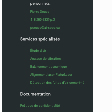
personnels:
Pierre Soucy
418 285-3339 p.3
psoucy@airspec.ca
Services spécialisés
Étude d'air
Analyse de vibration
Balancement dynamique
Alignement laser FixturLaser
Détection des fuites d'air comprimé
Documentation
Politique de confidentialité