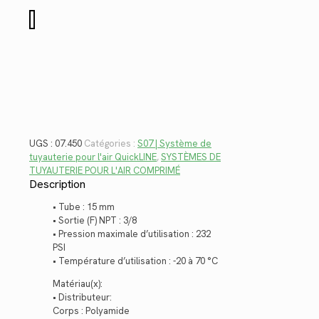
$71.52.
$52.07.
quantité
de
07.450
UGS :
07.450
Catégories :
S07 | Système de
tuyauterie pour l'air QuickLINE
,
SYSTÈMES DE
TUYAUTERIE POUR L'AIR COMPRIMÉ
Description
• Tube : 15 mm
• Sortie (F) NPT : 3/8
• Pression maximale d’utilisation : 232
PSI
• Température d’utilisation : -20 à 70 °C
Matériau(x):
• Distributeur:
Corps : Polyamide