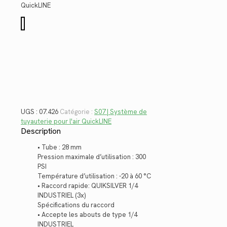
$240.44.
$175.04.
QuickLINE
quantité
de
07.426
UGS :
07.426
Catégorie :
S07 | Système de
tuyauterie pour l'air QuickLINE
Description
• Tube : 28 mm
Pression maximale d’utilisation : 300
PSI
Température d’utilisation : -20 à 60 °C
• Raccord rapide: QUIKSILVER 1/4
INDUSTRIEL (3x)
Spécifications du raccord
• Accepte les abouts de type 1/4
INDUSTRIEL