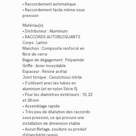
• Raccordement automatique
• Raccordement facile même sous
pression
Matériau(x):
• Distributeur : Aluminium
• RACCORDS AUTOBLOQUANTS
Corps : Laiton
Manchon : Composite renforcé en
fibre de verre
Bague de dégagement : Polyamide
Griffe : Acier inoxydable
Espaceur : Résine acétal
Joint torique : Caoutchouc nitrile
• S’utilisent avec les tubes en
aluminium (et en nylon Série 5)
• Pour les diamètres extérieurs : 15, 22
et 28 mm
• Assemblage rapide
• Très peu de dilatation des raccords
sous pression, ce qui procure une
installation de dimension stable
• Aucun filetage, soudure ou produit
d’étanchéité requis