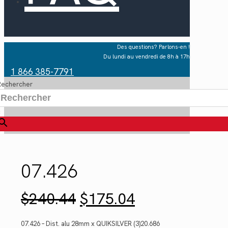
Des questions? Parlons-en !
Du lundi au vendredi de 8h à 17h
1 866 385-7791
Rechercher
×
07.426
Le
Le
$
240.44
$
175.04
prix
prix
initial
actuel
était :
est :
07.426 – Dist. alu 28mm x QUIKSILVER (3)20.686