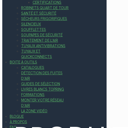
CERTIFICATIONS
ROBINETS QUART DE TOUR
SANTÉ ET SÉCURITÉ
SÉCHEURS FRIGORIFIQUES
SILENCIEUX
SOUFFLETTES
SOUPAPES DE SÉCURITÉ
TRAITEMENT DE L’AIR
TUYAUX ANTIVIBRATIONS
TUYAUX ET
QUICKCONNECTS
BOITE À OUTILS
CATALOGUES
DÉTECTION DES FUITES
D’AIR
GUIDES DE SÉLECTION
LIVRES BLANCS TOPRING
FORMATIONS
MONTER VOTRE RÉSEAU
D’AIR
LA ZONE VIDÉO
BLOGUE
À PROPOS
FAQ