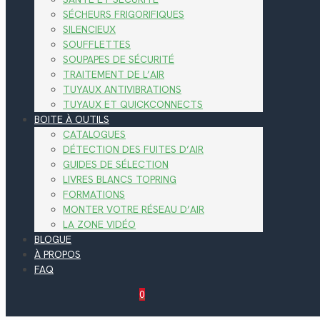
SÉCHEURS FRIGORIFIQUES
SILENCIEUX
SOUFFLETTES
SOUPAPES DE SÉCURITÉ
TRAITEMENT DE L’AIR
TUYAUX ANTIVIBRATIONS
TUYAUX ET QUICKCONNECTS
BOITE À OUTILS
CATALOGUES
DÉTECTION DES FUITES D’AIR
GUIDES DE SÉLECTION
LIVRES BLANCS TOPRING
FORMATIONS
MONTER VOTRE RÉSEAU D’AIR
LA ZONE VIDÉO
BLOGUE
À PROPOS
FAQ
0