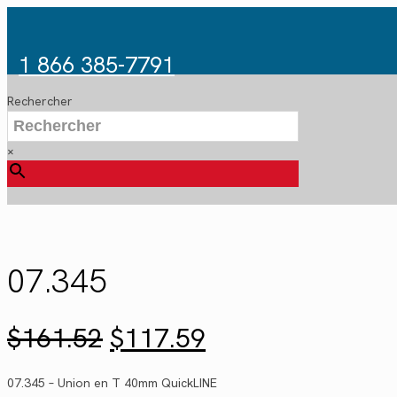
1 866 385-7791
Rechercher
×
07.345
Le
Le
$
161.52
$
117.59
prix
prix
initial
actuel
07.345 – Union en T 40mm QuickLINE
était :
est :