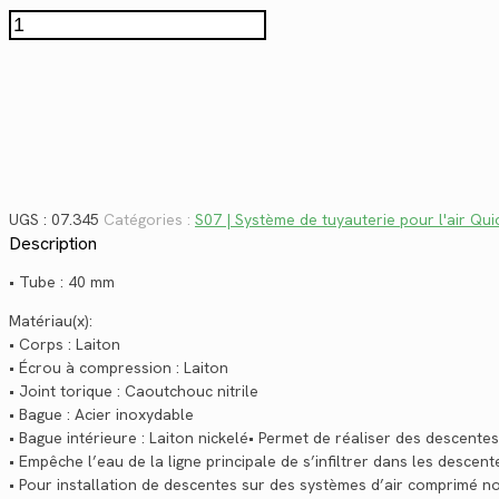
$161.52.
$117.59.
quantité
de
07.345
UGS :
07.345
Catégories :
S07 | Système de tuyauterie pour l'air Qui
Description
• Tube : 40 mm
Matériau(x):
• Corps : Laiton
• Écrou à compression : Laiton
• Joint torique : Caoutchouc nitrile
• Bague : Acier inoxydable
• Bague intérieure : Laiton nickelé• Permet de réaliser des descente
• Empêche l’eau de la ligne principale de s’infiltrer dans les descent
• Pour installation de descentes sur des systèmes d’air comprimé n