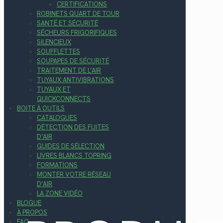
CERTIFICATIONS
ROBINETS QUART DE TOUR
SANTÉ ET SÉCURITÉ
SÉCHEURS FRIGORIFIQUES
SILENCIEUX
SOUFFLETTES
SOUPAPES DE SÉCURITÉ
TRAITEMENT DE L’AIR
TUYAUX ANTIVIBRATIONS
TUYAUX ET
QUICKCONNECTS
BOITE À OUTILS
CATALOGUES
DÉTECTION DES FUITES
D’AIR
GUIDES DE SÉLECTION
LIVRES BLANCS TOPRING
FORMATIONS
MONTER VOTRE RÉSEAU
D’AIR
LA ZONE VIDÉO
BLOGUE
À PROPOS
FAQ