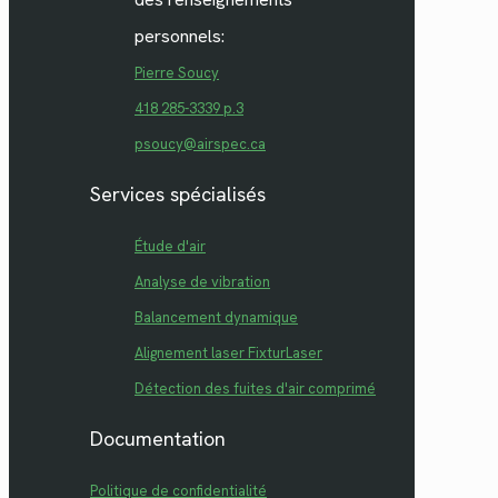
personnels:
Pierre Soucy
418 285-3339 p.3
psoucy@airspec.ca
Services spécialisés
Étude d'air
Analyse de vibration
Balancement dynamique
Alignement laser FixturLaser
Détection des fuites d'air comprimé
Documentation
Politique de confidentialité