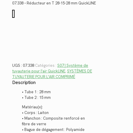
était :
est :
07.338 – Réducteur en T 28-15-28 mm QuickLINE
$151.40.
$110.22.
quantité
de
07.338
UGS :
07.338
Catégories :
S07 | Système de
tuyauterie pour l'air QuickLINE
,
SYSTÈMES DE
TUYAUTERIE POUR L'AIR COMPRIMÉ
Description
• Tube 1 : 28 mm
• Tube 2 : 15 mm
Matériau(x):
• Corps : Laiton
• Manchon : Composite renforcé en
fibre de verre
• Bague de dégagement : Polyamide