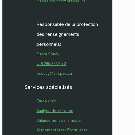
Pièces pour compresseurs
Responsable de la protection
des renseignements
personnels:
Pierre Soucy
418 285-3339 p.3
psoucy@airspec.ca
Services spécialisés
Étude d'air
Analyse de vibration
Balancement dynamique
Alignement laser FixturLaser