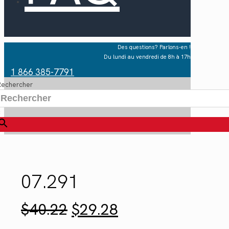
Des questions? Parlons-en !
Du lundi au vendredi de 8h à 17h
1 866 385-7791
Rechercher
×
07.291
Le
Le
$
40.22
$
29.28
prix
prix
initial
actuel