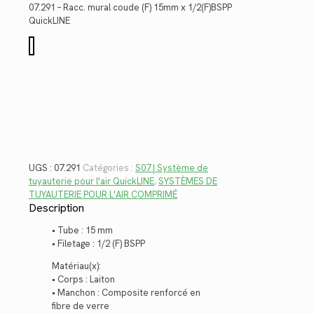
était :
est :
07.291 – Racc. mural coude (F) 15mm x 1/2(F)BSPP
$40.22.
$29.28.
QuickLINE
quantité
de
07.291
UGS :
07.291
Catégories :
S07 | Système de
tuyauterie pour l'air QuickLINE
,
SYSTÈMES DE
TUYAUTERIE POUR L'AIR COMPRIMÉ
Description
• Tube : 15 mm
• Filetage : 1/2 (F) BSPP
Matériau(x):
• Corps : Laiton
• Manchon : Composite renforcé en
fibre de verre