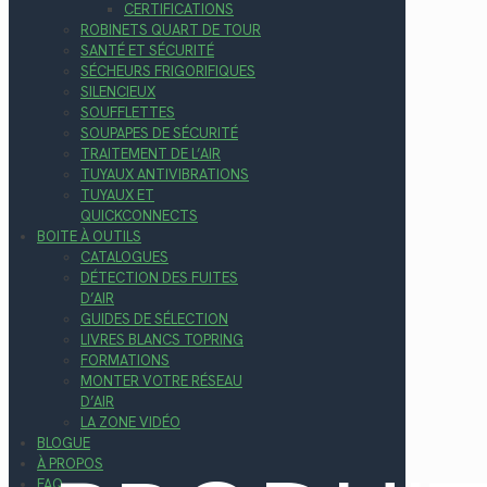
CERTIFICATIONS
ROBINETS QUART DE TOUR
SANTÉ ET SÉCURITÉ
SÉCHEURS FRIGORIFIQUES
SILENCIEUX
SOUFFLETTES
SOUPAPES DE SÉCURITÉ
TRAITEMENT DE L’AIR
TUYAUX ANTIVIBRATIONS
TUYAUX ET
QUICKCONNECTS
BOITE À OUTILS
CATALOGUES
DÉTECTION DES FUITES
D’AIR
GUIDES DE SÉLECTION
LIVRES BLANCS TOPRING
FORMATIONS
MONTER VOTRE RÉSEAU
D’AIR
LA ZONE VIDÉO
BLOGUE
À PROPOS
FAQ