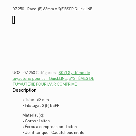
initial
actuel
était :
est :
07.250 – Racc. (F) 63mm x 2(F)BSPP QuickLINE
$138.20.
$100.61.
quantité
de
07.250
UGS :
07.250
Catégories :
S07 | Système de
tuyauterie pour l'air QuickLINE
,
SYSTÈMES DE
TUYAUTERIE POUR L'AIR COMPRIMÉ
Description
• Tube : 63 mm
• Filetage : 2 (F) BSPP
Matériau(x):
• Corps : Laiton
• Écrou à compression : Laiton
• Joint torique : Caoutchouc nitrile