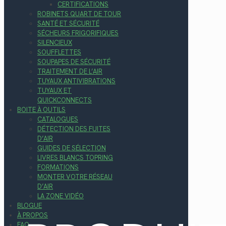
CERTIFICATIONS
ROBINETS QUART DE TOUR
SANTÉ ET SÉCURITÉ
SÉCHEURS FRIGORIFIQUES
SILENCIEUX
SOUFFLETTES
SOUPAPES DE SÉCURITÉ
TRAITEMENT DE L’AIR
TUYAUX ANTIVIBRATIONS
TUYAUX ET
QUICKCONNECTS
BOITE À OUTILS
CATALOGUES
DÉTECTION DES FUITES
D’AIR
GUIDES DE SÉLECTION
LIVRES BLANCS TOPRING
FORMATIONS
MONTER VOTRE RÉSEAU
D’AIR
LA ZONE VIDÉO
BLOGUE
À PROPOS
FAQ