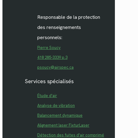
Responsable de la protection
des renseignements
personnels:
Pierre Soucy
418 285-3339 p.3
psoucy@airspec.ca
Services spécialisés
Étude d'air
Analyse de vibration
Balancement dynamique
Alignement laser FixturLaser
Détection des fuites d'air comprimé