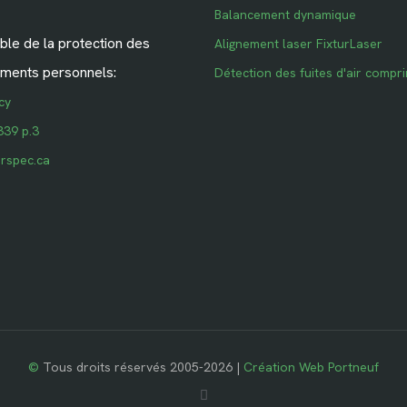
Balancement dynamique
le de la protection des
Alignement laser FixturLaser
ments personnels:
Détection des fuites d'air compr
cy
339 p.3
rspec.ca
©
Tous droits réservés 2005-2026 |
Création Web Portneuf