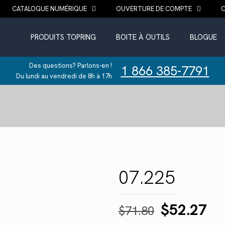
CATALOGUE NUMÉRIQUE
OUVERTURE DE COMPTE
PRODUITS TOPRING
BOITE À OUTILS
BLOGUE
Des questions? Parlons-en !
1 866 385-7791
Du lundi au vendredi de 8h à 17h
07.225
Le
Le
$
52.27
$
71.80
prix
pr