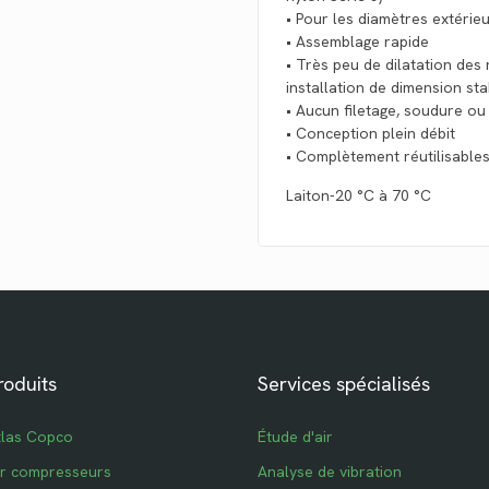
• Pour les diamètres extérieu
• Assemblage rapide
• Très peu de dilatation des
installation de dimension st
• Aucun filetage, soudure ou
• Conception plein débit
• Complètement réutilisable
Laiton-20 °C à 70 °C
roduits
Services spécialisés
tlas Copco
Étude d'air
ur compresseurs
Analyse de vibration