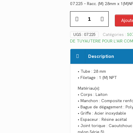
07.225 – Racc. (M) 28mm x 1(M)N
initial
ac
quantité
était :
est
Ajout
de
$71.80.
$5
07.225
Catégories :
S07
UGS :
07.225
DE TUYAUTERIE POUR L'AIR CO
Description
• Tube : 28 mm
• Filetage : 1 (M) NPT
Matériau(x):
• Corps : Laiton
• Manchon : Composite renfo
• Bague de dégagement : Pol
• Griffe : Acier inoxydable
• Espaceur : Résine acétal
• Joint torique : Caoutchouc 
nylon Série 5)