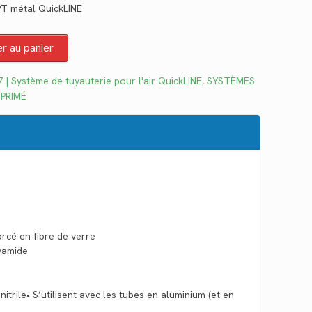
PT métal QuickLINE
tuel
 :
er au panier
2.27.
 | Système de tuyauterie pour l'air QuickLINE
,
SYSTÈMES
MPRIMÉ
rcé en fibre de verre
yamide
nitrile• S’utilisent avec les tubes en aluminium (et en