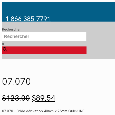
1 866 385-7791
Rechercher
×
07.070
Le
Le
$
123.00
$
89.54
prix
prix
initial
actuel
07.070 – Bride dérivation 40mm x 28mm QuickLINE
était :
est :