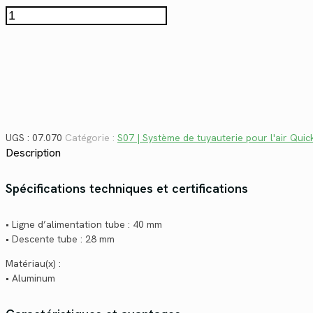
$123.00.
$89.54.
quantité
de
07.070
UGS :
07.070
Catégorie :
S07 | Système de tuyauterie pour l'air Quic
Description
Spécifications techniques et certifications
• Ligne d’alimentation tube : 40 mm
• Descente tube : 28 mm
Matériau(x) :
• Aluminum