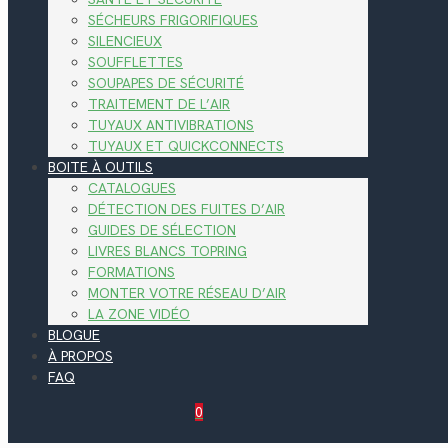
SÉCHEURS FRIGORIFIQUES
SILENCIEUX
SOUFFLETTES
SOUPAPES DE SÉCURITÉ
TRAITEMENT DE L’AIR
TUYAUX ANTIVIBRATIONS
TUYAUX ET QUICKCONNECTS
BOITE À OUTILS
CATALOGUES
DÉTECTION DES FUITES D’AIR
GUIDES DE SÉLECTION
LIVRES BLANCS TOPRING
FORMATIONS
MONTER VOTRE RÉSEAU D’AIR
LA ZONE VIDÉO
BLOGUE
À PROPOS
FAQ
0