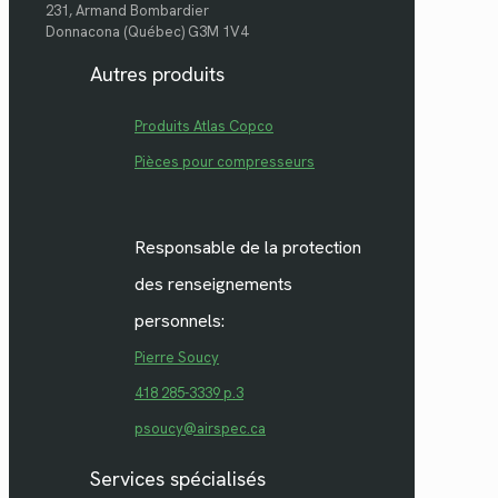
231, Armand Bombardier
Donnacona (Québec) G3M 1V4
Autres produits
Produits Atlas Copco
Pièces pour compresseurs
Responsable de la protection
des renseignements
personnels:
Pierre Soucy
418 285-3339 p.3
psoucy@airspec.ca
Services spécialisés