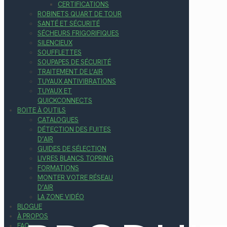
CERTIFICATIONS
ROBINETS QUART DE TOUR
SANTÉ ET SÉCURITÉ
SÉCHEURS FRIGORIFIQUES
SILENCIEUX
SOUFFLETTES
SOUPAPES DE SÉCURITÉ
TRAITEMENT DE L’AIR
TUYAUX ANTIVIBRATIONS
TUYAUX ET
QUICKCONNECTS
BOITE À OUTILS
CATALOGUES
DÉTECTION DES FUITES
D’AIR
GUIDES DE SÉLECTION
LIVRES BLANCS TOPRING
FORMATIONS
MONTER VOTRE RÉSEAU
D’AIR
LA ZONE VIDÉO
BLOGUE
À PROPOS
FAQ