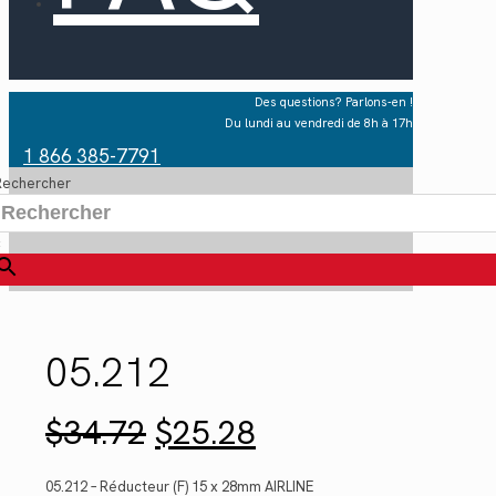
Des questions? Parlons-en !
Du lundi au vendredi de 8h à 17h
1 866 385-7791
Rechercher
×
05.212
Le
Le
$
34.72
$
25.28
prix
prix
initial
actuel
était :
est :
05.212 – Réducteur (F) 15 x 28mm AIRLINE