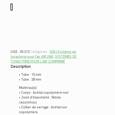
$34.72.
$25.28.
quantité
de
05.212
UGS :
05.212
Catégories :
S05 | Système de
tuyauterie pour l'air AIR LINE
,
SYSTÈMES DE
TUYAUTERIE POUR L'AIR COMPRIMÉ
Description
• Tube : 15 mm
• Tube : 28 mm
Matériau(x):
• Corps : Acétal copolymère noir
• Joint d’étanchéité : Nitrile
caoutchouc
• Collier de serrage : Acétal noir
copolymère