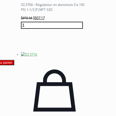
52.370A – Régulateur en aluminium 0 à 150
PSI 1-1/2 (F) NPT S52
Le
Le
$
696.66
$
507.17
prix
prix
quantité
initial
actuel
de
était :
est :
52.370A
$696.66.
$507.17.
au panier