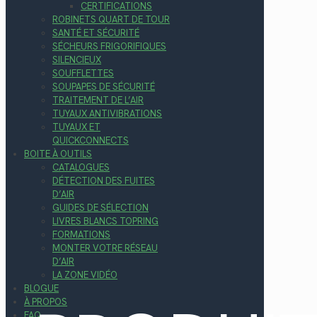
CERTIFICATIONS
ROBINETS QUART DE TOUR
SANTÉ ET SÉCURITÉ
SÉCHEURS FRIGORIFIQUES
SILENCIEUX
SOUFFLETTES
SOUPAPES DE SÉCURITÉ
TRAITEMENT DE L’AIR
TUYAUX ANTIVIBRATIONS
TUYAUX ET
QUICKCONNECTS
BOITE À OUTILS
CATALOGUES
DÉTECTION DES FUITES
D’AIR
GUIDES DE SÉLECTION
LIVRES BLANCS TOPRING
FORMATIONS
MONTER VOTRE RÉSEAU
D’AIR
LA ZONE VIDÉO
BLOGUE
À PROPOS
FAQ