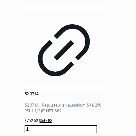
52.371A
52.371A – Régulateur en aluminium 50 à 250
PSI 1-1/2 (F) NPT S52
Le
Le
$
752.52
$
547.83
prix
prix
quantité
initial
actuel
de