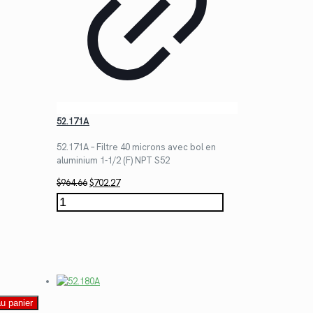
52.171A
52.171A – Filtre 40 microns avec bol en
aluminium 1-1/2 (F) NPT S52
Le
Le
$
964.66
$
702.27
prix
prix
quantité
initial
actuel
de
était :
est :
52.171A
$964.66.
$702.27.
au panier