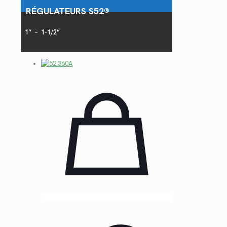
RÉGULATEURS S52®
1″ – 1-1/2″