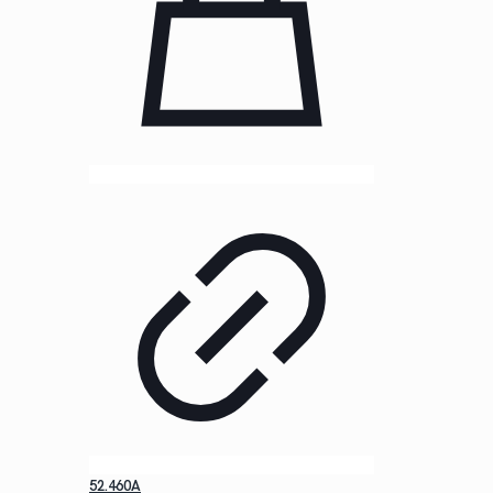
52.460A