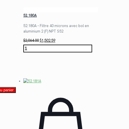
52.180A
52.180A – Filtre 40 microns avec bol en
aluminium 2 (F) NPT S52
Le
Le
$
2,064.00
$
1,502.59
prix
prix
quantité
initial
actuel
de
était :
est :
52.180A
$2,064.00.
$1,502.59.
au panier