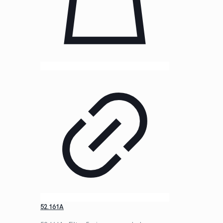
52.161A