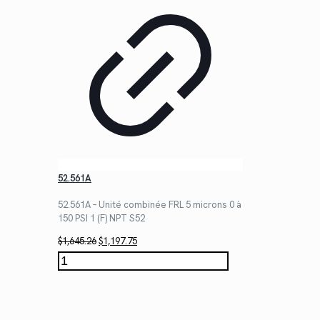
52.561A
52.561A – Unité combinée FRL 5 microns 0 à
150 PSI 1 (F) NPT S52
Le
Le
$
1,645.26
$
1,197.75
prix
prix
quantité
initial
actuel
de
était :
est :
52.561A
$1,645.26.
$1,197.75.