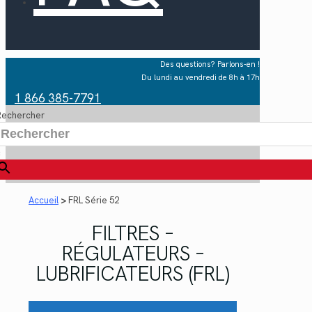
Des questions? Parlons-en !
Du lundi au vendredi de 8h à 17h
1 866 385-7791
Rechercher
×
Accueil
>
FRL Série 52
FILTRES –
RÉGULATEURS –
LUBRIFICATEURS (FRL)