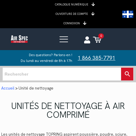
CATALOGUE NUMÉRIQUE
OUVERTURE DE COMPTE
CONNEXION
0
Des questions? Parlons-en !
1 866 385-7791
Du lundi au vendredi de 8h à 17h
Accueil
>
Unité de nettoyage
UNITÉS DE NETTOYAGE À AIR
COMPRIMÉ
Les unités de nettoyage TOPRING aspirent poussière, poudre, sciure,