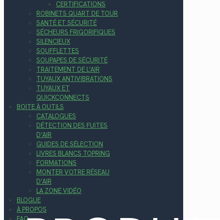
CERTIFICATIONS
ROBINETS QUART DE TOUR
SANTÉ ET SÉCURITÉ
SÉCHEURS FRIGORIFIQUES
SILENCIEUX
SOUFFLETTES
SOUPAPES DE SÉCURITÉ
TRAITEMENT DE L’AIR
TUYAUX ANTIVIBRATIONS
TUYAUX ET
QUICKCONNECTS
BOITE À OUTILS
CATALOGUES
DÉTECTION DES FUITES
D’AIR
GUIDES DE SÉLECTION
LIVRES BLANCS TOPRING
FORMATIONS
MONTER VOTRE RÉSEAU
D’AIR
LA ZONE VIDÉO
BLOGUE
À PROPOS
FAQ