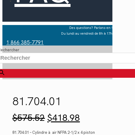
Des questions? Parlons-en !
Du lundi au vendredi de 8h à 17h
1 866 385-7791
Rechercher
×
81.704.01
Le
Le
$
575.52
$
418.98
prix
prix
initial
actuel
était :
est :
81.704.01 – Cylindre à air NFPA 2-1/2 x 4 piston