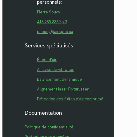
personnels:
Pierre Soucy
418 285-3339 p.3
psoucy@airspec.ca
Services spécialisés
Étude d'air
Analyse de vibration
Balancement dynamique
Alignement laser FixturLaser
Détection des fuites d'air comprimé
Documentation
Politique de confidentialité
Protection des données