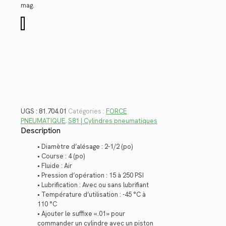
$575.52.
$418.98.
mag.
quantité
de
81.704.01
UGS :
81.704.01
Catégories :
FORCE
PNEUMATIQUE
,
S81 | Cylindres pneumatiques
Description
• Diamètre d’alésage : 2-1/2 (po)
• Course : 4 (po)
• Fluide : Air
• Pression d’opération : 15 à 250 PSI
• Lubrification : Avec ou sans lubrifiant
• Température d’utilisation : -45 °C à
110 °C
• Ajouter le suffixe «.01» pour
commander un cylindre avec un piston